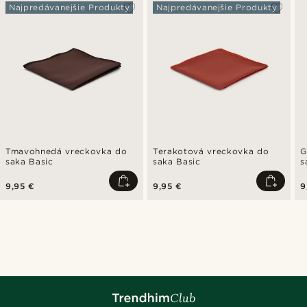
Najpredávanejšie Produkty
Najpredávanejšie Produkty
Tmavohnedá vreckovka do
Terakotová vreckovka do
G
saka Basic
saka Basic
s
9,95 €
9,95 €
9