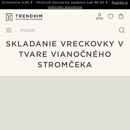
Doručenie
4,95 €
- Možnosť doručenia zadarmo nad
49,00 €
-
Pozrite si
možnosti doručenia
Hľadať
SKLADANIE VRECKOVKY V
TVARE VIANOČNÉHO
STROMČEKA