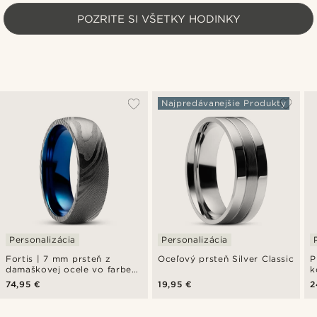
POZRITE SI VŠETKY HODINKY
Najpredávanejšie Produkty
Personalizácia
Personalizácia
Fortis | 7 mm prsteň z
Oceľový prsteň Silver Classic
P
damaškovej ocele vo farbe
k
gunmetal a modrým titánom
v
74,95 €
19,95 €
2