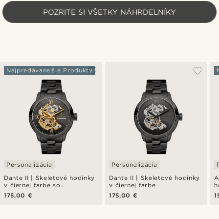
POZRITE SI VŠETKY NÁHRDELNÍKY
Najpredávanejšie Produkty
Personalizácia
Personalizácia
Dante II | Skeletové hodinky
Dante II | Skeletové hodinky
A
v čiernej farbe so
v čiernej farbe
h
strojčekom v zlatej farbe
175,00 €
175,00 €
1