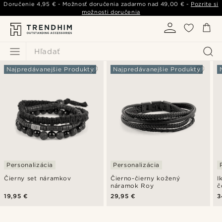
Doručenie
4,95 €
- Možnosť doručenia zadarmo nad
49,00 €
-
Pozrite si
možnosti doručenia
Hľadať
Najpredávanejšie Produkty
Najpredávanejšie Produkty
Personalizácia
Personalizácia
Čierny set náramkov
Čierno-čierny kožený
I
náramok Roy
č
o
19,95 €
29,95 €
3