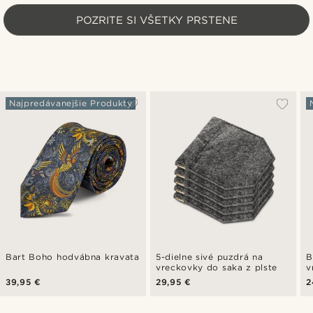
POZRITE SI VŠETKY PRSTENE
Najpredávanejšie Produkty
Bart Boho hodvábna kravata
5-dielne sivé puzdrá na
B
vreckovky do saka z plste
v
39,95 €
29,95 €
2