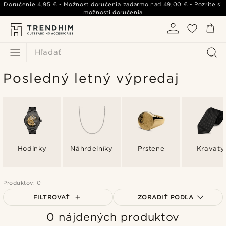
Doručenie
4,95 €
- Možnosť doručenia zadarmo nad
49,00 €
-
Pozrite si
možnosti doručenia
Hľadať
Posledný letný výpredaj
Hodinky
Náhrdelníky
Prstene
Kravaty
Produktov: 0
FILTROVAŤ
ZORADIŤ PODĽA
0 nájdených produktov
Najpopulárnejšie