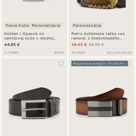
Pravá Koža
Personalizácia
Personalizácia
Holden | Opasok zo
Retro bohémska taška cez
semišovej kože v modrej
rameno z bledohnedého
farbe
plátna
44,95 €
49,45 €
54,95 €
4 FARBY
BSWK
3 FARBY
DELTON BAGS
Najpredávanejšie Produkty