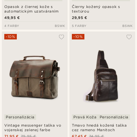
Opasok z čiernej kože s
Čierny kožený opasok s
automatickým uzatváraním
textúrou
49,95 €
29,95 €
4 FARBY
BSWK
5 FARBY
BSWK
-10%
-10%
Personalizácia
Pravá Koža
Personalizácia
Vintage messenger taška vo
Tmavo hnedá kožená taška
vojenskej zelenej farbe
cez rameno Manitoch
71,95 €
79,95 €
67,45 €
74,95 €