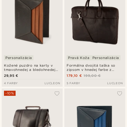
Personalizácia
Pravá Koža
Personalizácia
Kožené puzdro na karty v
Formálna dvojitá taška so
tmavohnedej a bledohnedej
zipsom v hnedej farbe z
farbe s RFID ochranou Loren
pravej kože Montreal
29,95 €
179,10 €
199,00 €
4 FARBY
LUCLEON
5 FARBY
LUCLEON
-10%