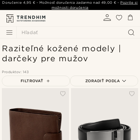
Doručenie
4,95 €
- Možnosť doručenia zadarmo nad
49,00 €
-
Pozrite si
možnosti doručenia
Hľadať
Raziteľné kožené modely |
darčeky pre mužov
Produktov: 143
FILTROVAŤ
ZORADIŤ PODĽA
Najpopulárnejšie
Najnovšie
Najlacnejšie
Najdrahšie