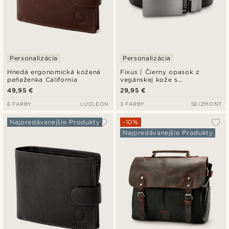
Personalizácia
Personalizácia
Hnedá ergonomická kožená
Fixus | Čierny opasok z
peňaženka California
vegánskej kože s
automatickou prackou
49,95 €
29,95 €
6 FARBY
LUCLEON
3 FARBY
SEIZMONT
Najpredávanejšie Produkty
-10%
Najpredávanejšie Produkty