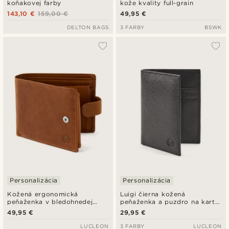
koňakovej farby
kože kvality full-grain
143,10 €
159,00 €
49,95 €
DELTON BAGS
3 FARBY
BSWK
Personalizácia
Personalizácia
Kožená ergonomická
Luigi čierna kožená
peňaženka v bledohnedej
peňaženka a puzdro na karty
farbe Cambodia
s RFID blokovaním
49,95 €
29,95 €
LUCLEON
3 FARBY
LUCLEON