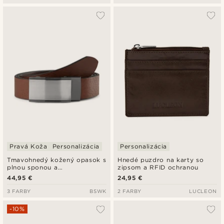
Pravá Koža
Personalizácia
Personalizácia
Tmavohnedý kožený opasok s
Hnedé puzdro na karty so
plnou sponou a
zipsom a RFID ochranou
automatickým zapínaním
44,95 €
24,95 €
3 FARBY
BSWK
2 FARBY
LUCLEON
-10%