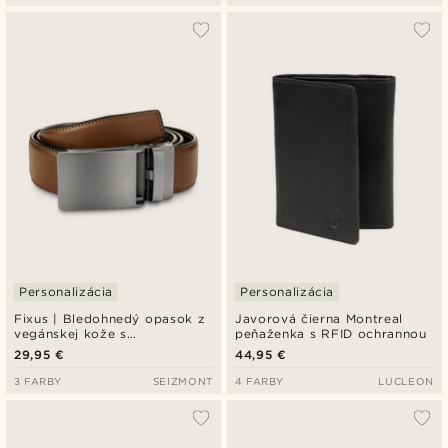
Personalizácia
Personalizácia
Fixus | Bledohnedý opasok z
Javorová čierna Montreal
vegánskej kože s
peňaženka s RFID ochrannou
automatickou prackou
29,95 €
44,95 €
3 FARBY
SEIZMONT
4 FARBY
LUCLEON