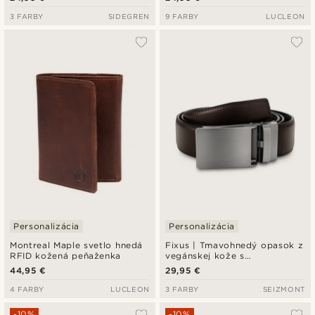
3 FARBY
SIDEGREN
9 FARBY
LUCLEON
Personalizácia
Personalizácia
Montreal Maple svetlo hnedá
Fixus | Tmavohnedý opasok z
RFID kožená peňaženka
vegánskej kože s
automatickou prackou
44,95 €
29,95 €
4 FARBY
LUCLEON
3 FARBY
SEIZMONT
-10%
-10%