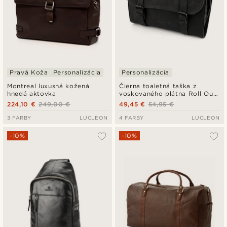
Pravá Koža
Personalizácia
Personalizácia
Montreal luxusná kožená
Čierna toaletná taška z
hnedá aktovka
voskovaného plátna Roll Out
Grover
224,10 €
249,00 €
49,45 €
54,95 €
3 FARBY
LUCLEON
4 FARBY
LUCLEON
-10%
-10%