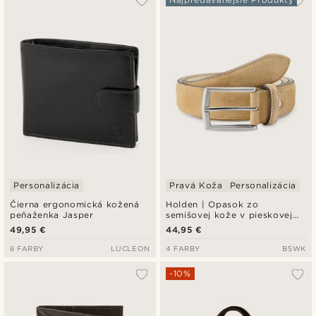
Personalizácia
Pravá Koža
Personalizácia
Čierna ergonomická kožená
Holden | Opasok zo
peňaženka Jasper
semišovej kože v pieskovej
farbe
49,95 €
44,95 €
6 FARBY
LUCLEON
4 FARBY
BSWK
-10%