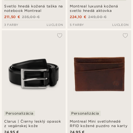
Svetlo hnedá kožená taška na
Montreal luxusná kožená
notebook Montreal
svetlo hnedá aktovka
211,50 €
235,00 €
224,10 €
249,00 €
3 FARBY
LUCLEON
5 FARBY
LUCLEON
Personalizácia
Personalizácia
Clarus | Čierny lesklý opasok
Montreal Mini svetlohnedé
z vegánskej kože
RFID kožené puzdro na karty
24,95 €
24,95 €