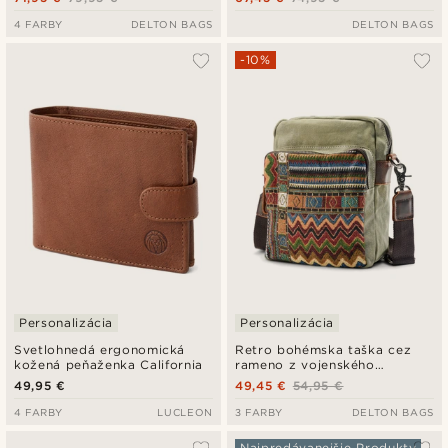
4 FARBY
DELTON BAGS
DELTON BAGS
-10%
Personalizácia
Personalizácia
Svetlohnedá ergonomická
Retro bohémska taška cez
kožená peňaženka California
rameno z vojenského
zeleného plátna
49,95 €
49,45 €
54,95 €
4 FARBY
LUCLEON
3 FARBY
DELTON BAGS
Najpredávanejšie Produkty