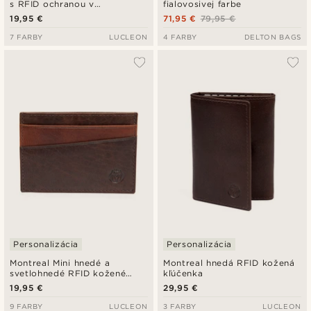
s RFID ochranou v
fialovosivej farbe
bledohnedej farbe Cambodia
19,95 €
71,95 €
79,95 €
7 FARBY
LUCLEON
4 FARBY
DELTON BAGS
Personalizácia
Personalizácia
Montreal Mini hnedé a
Montreal hnedá RFID kožená
svetlohnedé RFID kožené
kľúčenka
puzdro na karty
19,95 €
29,95 €
9 FARBY
LUCLEON
3 FARBY
LUCLEON