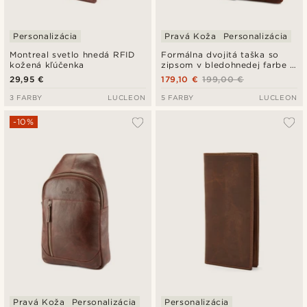
Personalizácia
Pravá Koža
Personalizácia
Montreal svetlo hnedá RFID
Formálna dvojitá taška so
kožená kľúčenka
zipsom v bledohnedej farbe z
pravej kože Montreal
29,95 €
179,10 €
199,00 €
3 FARBY
LUCLEON
5 FARBY
LUCLEON
-10%
Pravá Koža
Personalizácia
Personalizácia