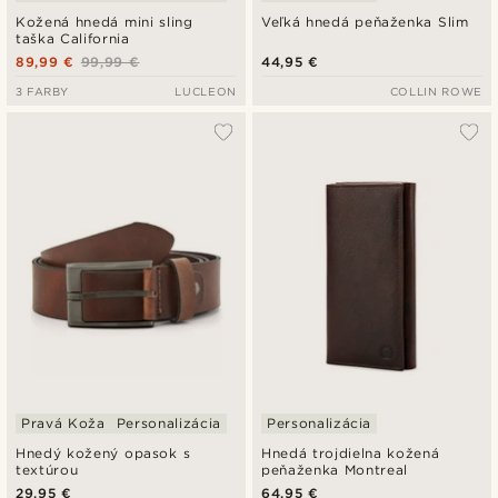
Kožená hnedá mini sling
Veľká hnedá peňaženka Slim
taška California
89,99 €
99,99 €
44,95 €
3 FARBY
LUCLEON
COLLIN ROWE
Pravá Koža
Personalizácia
Personalizácia
Hnedý kožený opasok s
Hnedá trojdielna kožená
textúrou
peňaženka Montreal
29,95 €
64,95 €