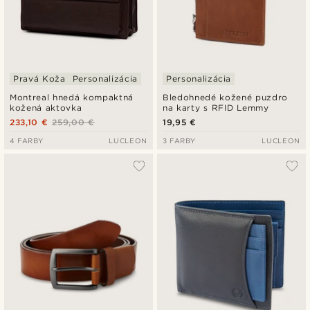
Pravá Koža
Personalizácia
Personalizácia
Montreal hnedá kompaktná
Bledohnedé kožené puzdro
kožená aktovka
na karty s RFID Lemmy
233,10 €
259,00 €
19,95 €
4 FARBY
LUCLEON
3 FARBY
LUCLEON