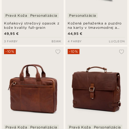
Pravá Koža
Personalizácia
Personalizácia
Koňakový strečový opasok z
Kožená peňaženka a puzdro
kože kvality full-grain
na karty v tmavomodrej a
kobaltovomodrej farbe s
49,95 €
44,95 €
RFID Lincoln
3 FARBY
BSWK
4 FARBY
LUCLEON
-10%
-10%
Pravá Koža
Personalizácia
Pravá Koža
Personalizácia