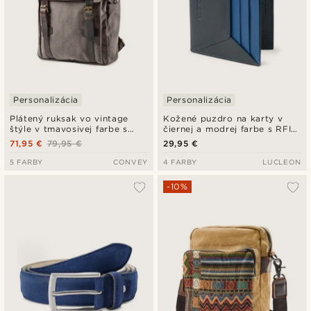
Personalizácia
Personalizácia
Plátený ruksak vo vintage
Kožené puzdro na karty v
štýle v tmavosivej farbe s
čiernej a modrej farbe s RFID
tmavými koženými detailmi
ochranou Loren
71,95 €
79,95 €
29,95 €
5 FARBY
CONVEY
4 FARBY
LUCLEON
-10%