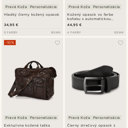
Pravá Koža
Personalizácia
Pravá Koža
Personalizácia
Hladký čierny kožený opasok
Kožený opasok vo farbe
koňaku s automatickou
prackou
34,95 €
44,95 €
5 FARBY
BSWK
4 FARBY
BSWK
-10%
Pravá Koža
Personalizácia
Pravá Koža
Personalizácia
Exkluzívna kožená taška
Čierny strečový opasok z