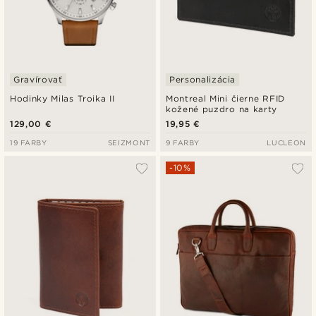
Gravírovať
Personalizácia
Hodinky Milas Troika II
Montreal Mini čierne RFID
kožené puzdro na karty
129,00 €
19,95 €
19 FARBY
SEIZMONT
9 FARBY
LUCLEON
-10%