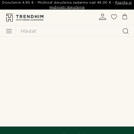
Doručenie
4,95 €
- Možnosť doručenia zadarmo nad
49,00 €
-
Pozrite si
možnosti doručenia
Hľadať