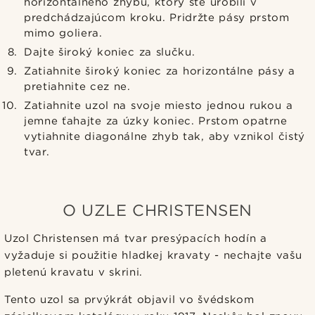
horizontálneho zhybu, ktorý ste urobili v
predchádzajúcom kroku. Pridržte pásy prstom
mimo goliera.
Dajte široký koniec za slučku.
Zatiahnite široký koniec za horizontálne pásy a
pretiahnite cez ne.
Zatiahnite uzol na svoje miesto jednou rukou a
jemne ťahajte za úzky koniec. Prstom opatrne
vytiahnite diagonálne zhyb tak, aby vznikol čistý
tvar.
O UZLE CHRISTENSEN
Uzol Christensen má tvar presýpacích hodín a
vyžaduje si použitie hladkej kravaty - nechajte vašu
pletenú kravatu v skrini.
Tento uzol sa prvýkrát objavil vo švédskom