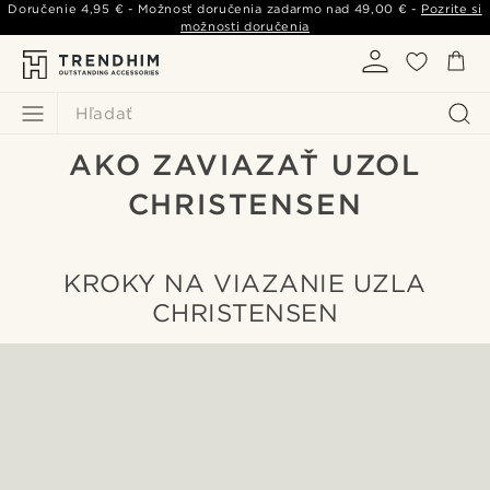
Doručenie
4,95 €
- Možnosť doručenia zadarmo nad
49,00 €
-
Pozrite si
možnosti doručenia
Hľadať
AKO ZAVIAZAŤ UZOL
CHRISTENSEN
KROKY NA VIAZANIE UZLA
CHRISTENSEN