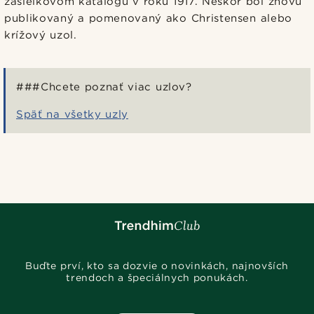
zásielkovom katalógu v roku 1917. Neskôr bol znovu
publikovaný a pomenovaný ako Christensen alebo
krížový uzol.
###Chcete poznať viac uzlov?
Späť na všetky uzly
Buďte prví, kto sa dozvie o novinkách, najnovších
trendoch a špeciálnych ponukách.