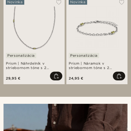
Novinka
Novinka
Personalizácia
Personalizácia
Prism | Náhrdelník v
Prism | Náramok v
striebornom tóne s 2
striebornom tóne s 2
článkami s kamienkami z
článkami s kamienkami z
krištáľového skla v
krištáľového skla v
29,95 €
24,95 €
limetkových farbách
limetkových farbách