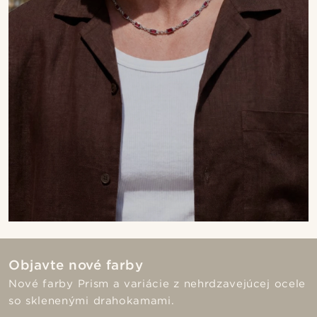
Objavte nové farby
Nové farby Prism a variácie z nehrdzavejúcej ocele
so sklenenými drahokamami.