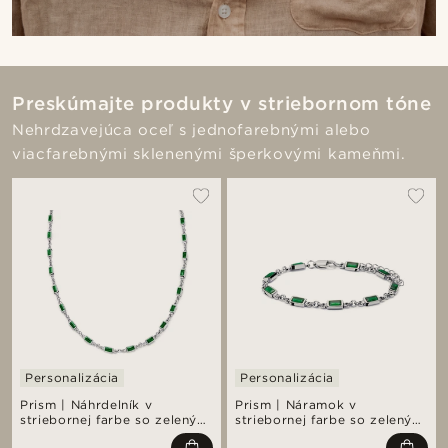
Preskúmajte produkty v striebornom tóne
Nehrdzavejúca oceľ s jednofarebnými alebo
viacfarebnými sklenenými šperkovými kameňmi.
Personalizácia
Personalizácia
Prism | Náhrdelník v
Prism | Náramok v
striebornej farbe so zelenými
striebornej farbe so zelenými
kameňmi z krištáľového skla
kameňmi z krištáľového skla