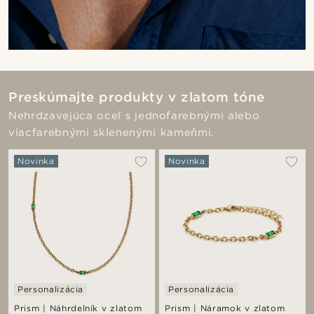
Preskúmajte produkty v zlatom tóne
Nehrdzavejúca oceľ s jednofarebnými alebo
viacfarebnými sklenenými kameňmi.
Novinka
Novinka
Personalizácia
Personalizácia
Prism | Náhrdelník v zlatom
Prism | Náramok v zlatom