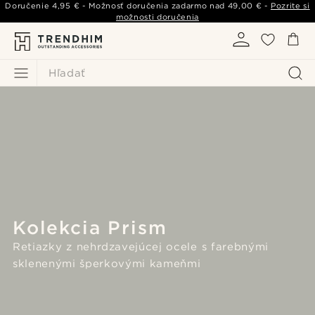
Doručenie
4,95 €
- Možnosť doručenia zadarmo nad
49,00 €
-
Pozrite si
možnosti doručenia
Hľadať
Kolekcia Prism
Retiazky z nehrdzavejúcej ocele s farebnými
sklenenými šperkovými kameňmi