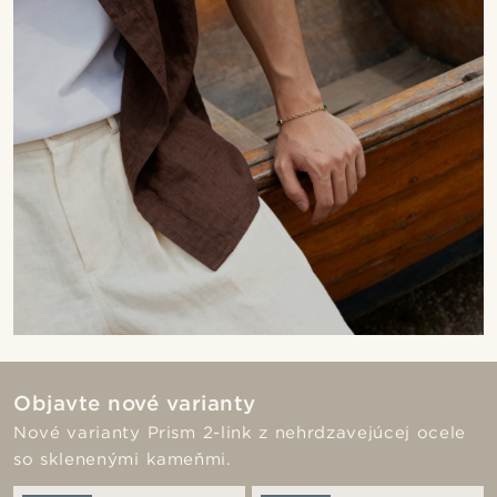
Objavte nové varianty
Nové varianty Prism 2-link z nehrdzavejúcej ocele
so sklenenými kameňmi.