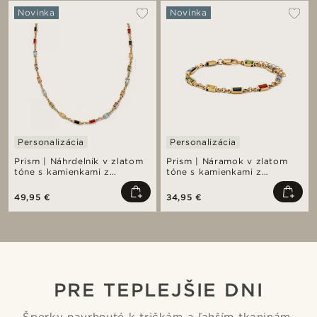
Novinka
Novinka
Personalizácia
Personalizácia
Prism | Náhrdelník v zlatom
Prism | Náramok v zlatom
tóne s kamienkami z
tóne s kamienkami z
krištáľového skla v
krištáľového skla v
spektrálnych farbách
spektrálnych farbách
49,95 €
34,95 €
PRE TEPLEJŠIE DNI
Šperky navrhnuté k tričkám a ľahším tkaninám.