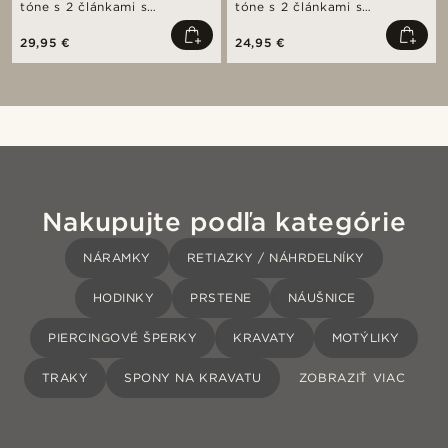
tóne s 2 článkami s
tóne s 2 článkami s
kamienkami z krištáľového
kamienkami z krištáľového
skla v zelených farbách
skla v zelených farbách
29,95 €
24,95 €
Nakupujte podľa kategórie
NÁRAMKY
RETIAZKY / NÁHRDELNÍKY
HODINKY
PRSTENE
NÁUŠNICE
PIERCINGOVÉ ŠPERKY
KRAVATY
MOTÝLIKY
TRAKY
SPONY NA KRAVATU
ZOBRAZIŤ VIAC