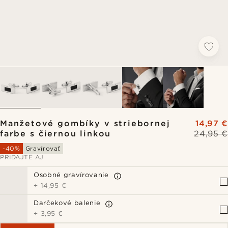
Manžetové gombíky v striebornej
14,97 €
farbe s čiernou linkou
24,95 €
-40%
Gravírovať
PRIDAJTE AJ
Osobné gravírovanie
+
14,95 €
Darčekové balenie
+
3,95 €