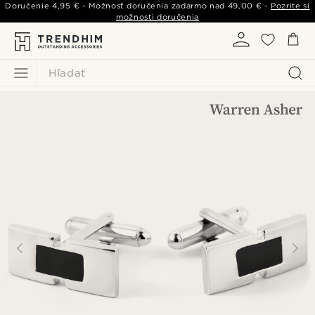
Doručenie
4,95 €
- Možnosť doručenia zadarmo nad
49,00 €
-
Pozrite si
možnosti doručenia
Hľadať