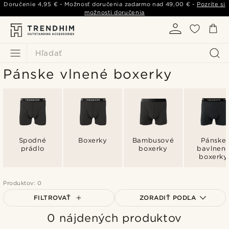
Doručenie
4,95 €
- Možnosť doručenia zadarmo nad
49,00 €
-
Pozrite si
možnosti doručenia
Hľadať
Pánske vlnené boxerky
Spodné
Boxerky
Bambusové
Pánske
prádlo
boxerky
bavlnen
boxerky
Produktov: 0
FILTROVAŤ
ZORADIŤ PODĽA
0 nájdených produktov
Najpopulárnejšie