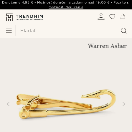
Doručenie
4,95 €
- Možnosť doručenia zadarmo nad
49,00 €
-
Pozrite si
možnosti doručenia
Hľadať