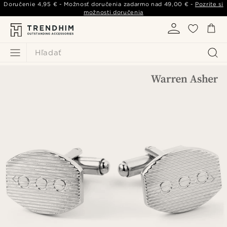
Doručenie
4,95 €
- Možnosť doručenia zadarmo nad
49,00 €
-
Pozrite si
možnosti doručenia
Hľadať