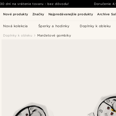
30 dní na vrátenie tovaru - bez dôvodu!
Doručenie
4
Nové produkty
Značky
Najpredávanejšie produkty
Archive Sa
Nová kolekcia
Šperky a hodinky
Doplnky k obleku
Doplnky k obleku
Manžetové gombíky