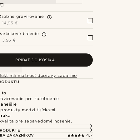
AJ
Osobné gravírovanie
+
14,95 €
Darčekové balenie
+
3,95 €
PRIDAŤ DO KOŠÍKA
dukt má možnosť dopravy zadarmo
PRODUKTU
 to
ravírovanie pre zosobnenie
anejšie
produkty medzi tisíckami
áruka
kvalita pre sebavedomé nosenie.
PRODUKTE
IA ZÁKAZNÍKOV
4.7