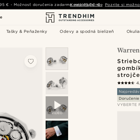
,95 €
-
Možnosť doručenia zadarmo nad
Kontaktujte nás
49,00 €
-
Pozrite si možno
le
Tašky & Peňaženky
Odevy a spodná bielizeň
Okulia
Strieb
gombí
strojč
4
Najpredáv
Doručeni
VYBERTE 
VIDEO