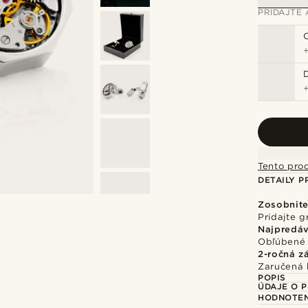
PRIDAJTE 
Tento pro
DETAILY 
Zosobnite
Pridajte g
Najpredáv
Obľúbené 
2-ročná z
Zaručená 
POPIS
ÚDAJE O 
HODNOTEN