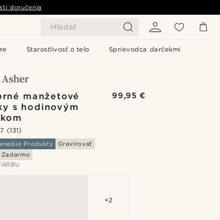
sti doručenia
Hľadať
re
Starostlivosť o telo
Sprievodca darčekmi
orné manžetové
99,95 €
ky s hodinovým
ekom
.7
(131)
anejšie Produkty
Gravírovať
e Zadarmo
FARBU
+2