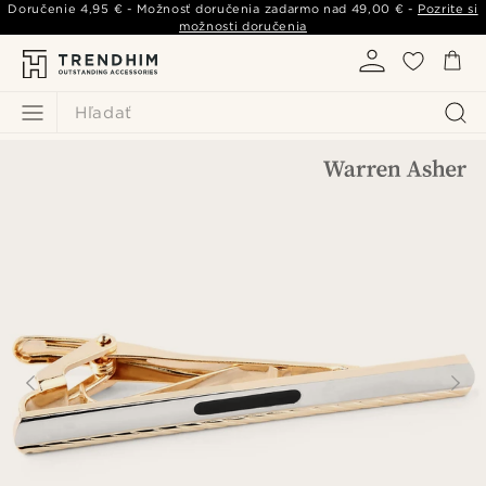
Doručenie
4,95 €
- Možnosť doručenia zadarmo nad
49,00 €
-
Pozrite si
možnosti doručenia
Hľadať