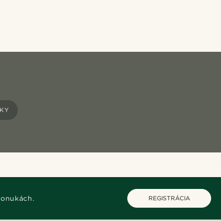
KY
ponukách.
REGISTRÁCIA