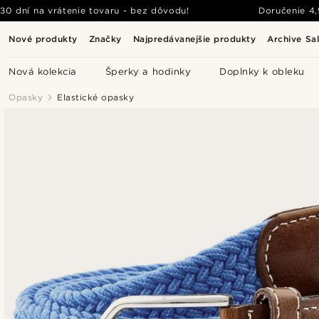
30 dní na vrátenie tovaru - bez dôvodu!
Doručenie
4
Nové produkty
Značky
Najpredávanejšie produkty
Archive Sa
Nová kolekcia
Šperky a hodinky
Doplnky k obleku
Opasky
Elastické opasky