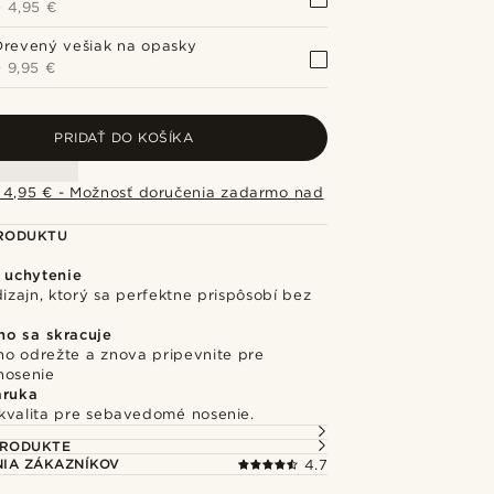
+
4,95 €
Drevený vešiak na opasky
+
9,95 €
PRIDAŤ DO KOŠÍKA
 4,95 € - Možnosť doručenia zadarmo nad
PRODUKTU
é uchytenie
dizajn, ktorý sa perfektne prispôsobí bez
o sa skracuje
o odrežte a znova pripevnite pre
nosenie
áruka
kvalita pre sebavedomé nosenie.
PRODUKTE
IA ZÁKAZNÍKOV
4.7