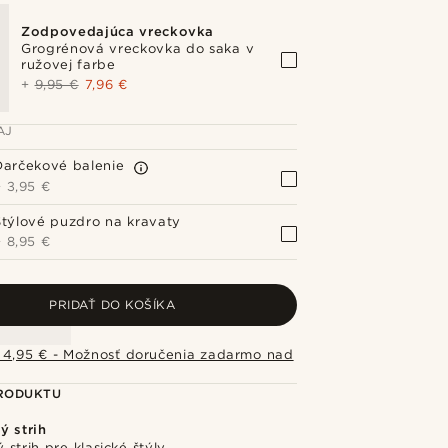
Zodpovedajúca vreckovka
Grogrénová vreckovka do saka v
ružovej farbe
+
9,95 €
7,96 €
AJ
Darčekové balenie
+
3,95 €
Štýlové puzdro na kravaty
+
8,95 €
PRIDAŤ DO KOŠÍKA
 4,95 € - Možnosť doručenia zadarmo nad
PRODUKTU
ý strih
strih pre klasické štýly