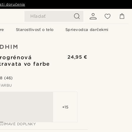
sti doručenia
Hľadať
re
Starostlivosť o telo
Sprievodca darčekmi
rogrénová
24,95 €
kravata vo farbe
.8
(46)
FARBU
+15
AUJÍMAVÉ DOPLNKY