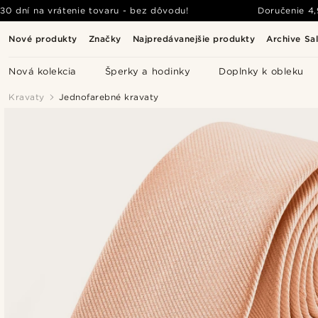
30 dní na vrátenie tovaru - bez dôvodu!
Doručenie
4
Nové produkty
Značky
Najpredávanejšie produkty
Archive Sa
Nová kolekcia
Šperky a hodinky
Doplnky k obleku
Kravaty
Jednofarebné kravaty