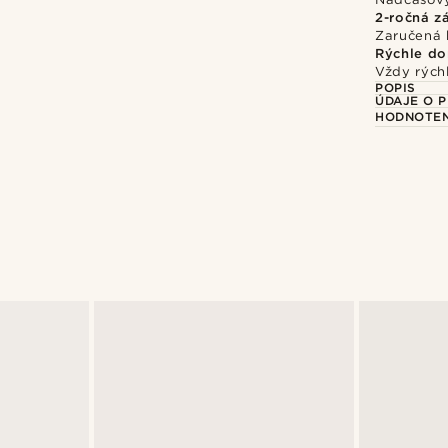
2-ročná z
Zaručená 
Rýchle do
Vždy rýchl
POPIS
ÚDAJE O 
HODNOTEN