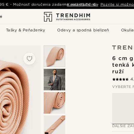
,95 €
-
Možnosť doručenia zadarmo nad
Kontaktujte nás
49,00 €
-
Pozrite si možno
le
Tašky & Peňaženky
Odevy a spodná bielizeň
Okulia
6 cm g
tenká 
ruží
4
VYBERTE 
ĎALŠIE Z