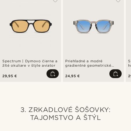
Spectrum | Dymovo čierne a
Priehľadné a modré
S
žlté okuliare v štýle aviator
gradientné geometrické
h
slnečné okuliare s
a
vyvýšeným rámom
29,95 €
24,95 €
2
3. ZRKADLOVÉ ŠOŠOVKY:
TAJOMSTVO A ŠTÝL