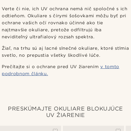
Verte či nie, ich UV ochrana nemá nič spoločné s ich
odtieňom. Okuliare s čírymi šošovkami môžu byť pri
ochrane vašich očí rovnako účinné ako tie
najtmavšie okuliare, pretože odfiltrujú iba
neviditeľný ultrafialový rozsah spektra.
Žiaľ, na trhu sú aj lacné slnečné okuliare, ktoré stlmia
svetlo, no prepustia všetky škodlivé lúče.
Prečítajte si o ochrane pred UV žiarením
v tomto
podrobnom článku.
PRESKÚMAJTE OKULIARE BLOKUJÚCE
UV ŽIARENIE