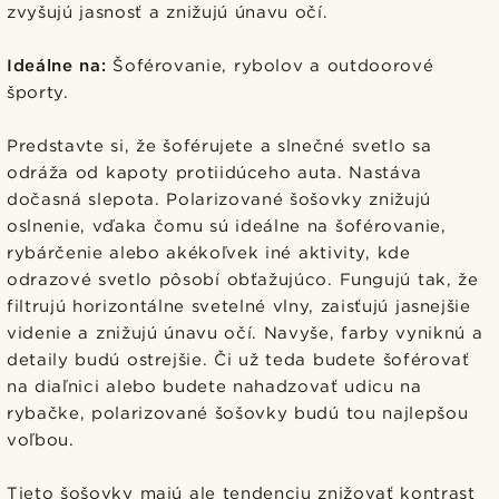
zvyšujú jasnosť a znižujú únavu očí.
Ideálne na:
Šoférovanie, rybolov a outdoorové
športy.
Predstavte si, že šoférujete a slnečné svetlo sa
odráža od kapoty protiidúceho auta. Nastáva
dočasná slepota. Polarizované šošovky znižujú
oslnenie, vďaka čomu sú ideálne na šoférovanie,
rybárčenie alebo akékoľvek iné aktivity, kde
odrazové svetlo pôsobí obťažujúco. Fungujú tak, že
filtrujú horizontálne svetelné vlny, zaisťujú jasnejšie
videnie a znižujú únavu očí. Navyše, farby vyniknú a
detaily budú ostrejšie. Či už teda budete šoférovať
na diaľnici alebo budete nahadzovať udicu na
rybačke, polarizované šošovky budú tou najlepšou
voľbou.
Tieto šošovky majú ale tendenciu znižovať kontrast