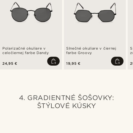
Polarizačné okuliare v
Slnečné okuliare v čiernej
S
celočiernej farbe Dandy
farbe Groovy
z
24,95 €
19,95 €
2
4. GRADIENTNÉ ŠOŠOVKY:
ŠTÝLOVÉ KÚSKY