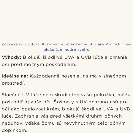
Zobrazený produkt:
Korytnačie polarizačné okuliare Warrick Thea
blokujúce modré svetlo
Výhody:
Blokujú škodlivé UVA a UVB lúče a chránia
oči pred možným poškodením.
I
deálne na:
Každodenné nosenie, najmä v slnečnom
prostredí.
Slnečné UV lúče nepoškodia len vašu pokožku; môžu
poškodiť aj vaše oči. Šošovky s UV ochranou sú pre
oči ako opaľovací krém, blokujú škodlivé UVA a UVB
lúče. Zachránia vás pred všetkými druhmi očných
neduhov, vďaka čomu sú nevyhnutným celoročným
doplnkom.