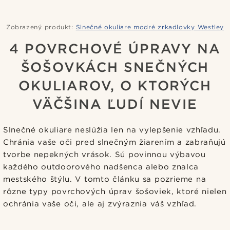
Zobrazený produkt:
Slnečné okuliare modré zrkadlovky Westley
4 POVRCHOVÉ ÚPRAVY NA
ŠOŠOVKÁCH SNEČNÝCH
OKULIAROV, O KTORÝCH
VÄČŠINA ĽUDÍ NEVIE
Slnečné okuliare neslúžia len na vylepšenie vzhľadu.
Chránia vaše oči pred slnečným žiarením a zabraňujú
tvorbe nepekných vrások. Sú povinnou výbavou
každého outdoorového nadšenca alebo znalca
mestského štýlu. V tomto článku sa pozrieme na
rôzne typy povrchových úprav šošoviek, ktoré nielen
ochránia vaše oči, ale aj zvýraznia váš vzhľad.