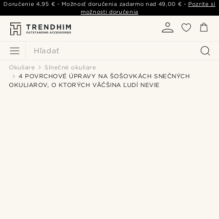
Doručenie
4,95 €
- Možnosť doručenia zadarmo nad
49,00 €
-
Pozrite si
možnosti doručenia
Hľadať
Okuliare
Slnečné okuliare
4 POVRCHOVÉ ÚPRAVY NA ŠOŠOVKÁCH SNEČNÝCH
OKULIAROV, O KTORÝCH VÄČŠINA ĽUDÍ NEVIE