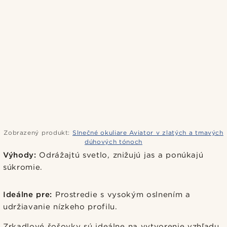
Zobrazený produkt:
Slnečné okuliare Aviator v zlatých a tmavých
dúhových tónoch
Výhody:
Odrážajtú svetlo, znižujú jas a ponúkajú
súkromie.
Ideálne pre:
Prostredie s vysokým oslnením a
udržiavanie nízkeho profilu.
Zrkadlové šošovky sú ideálne na vytvorenie vzhľadu