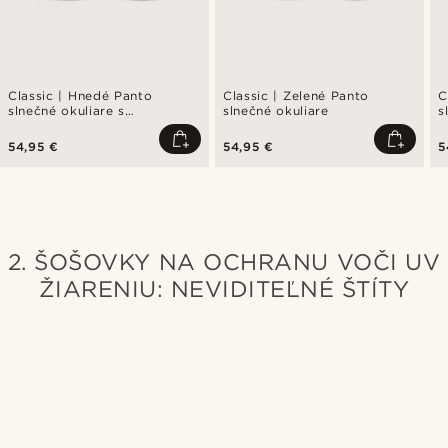
Classic | Hnedé Panto
Classic | Zelené Panto
C
slnečné okuliare s
slnečné okuliare
s
korytnačím rámom
54,95 €
54,95 €
5
2. ŠOŠOVKY NA OCHRANU VOČI UV
ŽIARENIU: NEVIDITEĽNÉ ŠTÍTY