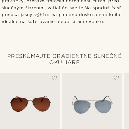
praktický, pretože tmavšia horná časť chráni pred
slnečným žiarením, zatiaľ čo svetlejšia spodná časť
ponúka jasný výhľad na palubnú dosku alebo knihu –
ideálne na šoférovanie alebo čítanie vonku.
PRESKÚMAJTE GRADIENTNÉ SLNEČNÉ
OKULIARE