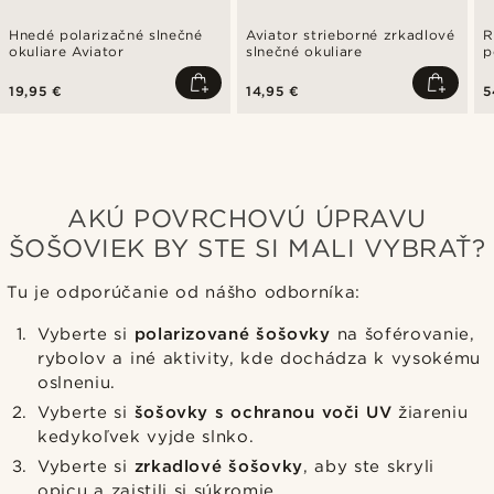
Hnedé polarizačné slnečné
Aviator strieborné zrkadlové
R
okuliare Aviator
slnečné okuliare
p
s
19,95 €
14,95 €
5
AKÚ POVRCHOVÚ ÚPRAVU
ŠOŠOVIEK BY STE SI MALI VYBRAŤ?
Tu je odporúčanie od nášho odborníka:
Vyberte si
polarizované šošovky
na šoférovanie,
rybolov a iné aktivity, kde dochádza k vysokému
oslneniu.
Vyberte si
šošovky s ochranou voči UV
žiareniu
kedykoľvek vyjde slnko.
Vyberte si
zrkadlové šošovky
, aby ste skryli
opicu a zaistili si súkromie.