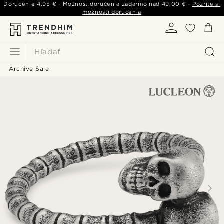
Doručenie
4,95 €
- Možnosť doručenia zadarmo nad
49,00 €
-
Pozrite si
možnosti doručenia
Hľadať
Archive Sale