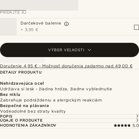
PRIDAJTE AJ
Darčekové balenie
+
3,95 €
VÝBER VEĽKOSTI
Doručenie 4,95 € - Možnosť doručenia zadarmo nad 49,00 €
DETAILY PRODUKTU
Nehrdzavejúca oceľ
Udržiava si lesk - žiadna hrdza, žiadne vyblednutie
Bez niklu
Zabraňuje podráždeniu a alergickým reakciám
Bezpečné na plávanie
Vodeodolné bez straty kvality
POPIS
ÚDAJE O PRODUKTE
HODNOTENIA ZÁKAZNÍKOV
5.0