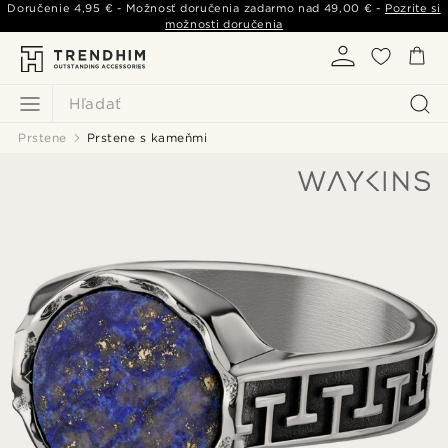
Doručenie
4,95 €
- Možnosť doručenia zadarmo nad
49,00 €
-
Pozrite si
možnosti doručenia
Hľadať
Prstene
Prstene s kameňmi