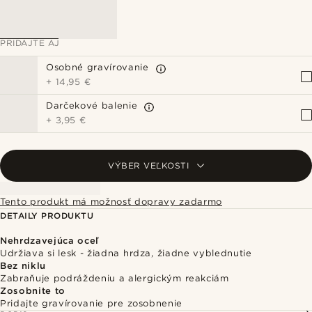
PRIDAJTE AJ
Osobné gravírovanie
+
14,95 €
Darčekové balenie
+
3,95 €
VÝBER VEĽKOSTI
Tento produkt má možnosť dopravy zadarmo
DETAILY PRODUKTU
Nehrdzavejúca oceľ
Udržiava si lesk - žiadna hrdza, žiadne vyblednutie
Bez niklu
Zabraňuje podráždeniu a alergickým reakciám
Zosobnite to
Pridajte gravírovanie pre zosobnenie