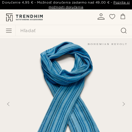
Doručenie
4,95 €
- Možnosť doručenia zadarmo nad
49,00 €
-
Pozrite si
možnosti doručenia
Hľadať