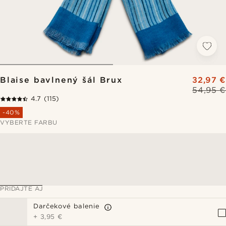
Blaise bavlnený šál Brux
32,97 €
54,95 €
4.7
(115)
-40%
VYBERTE FARBU
PRIDAJTE AJ
Darčekové balenie
+
3,95 €