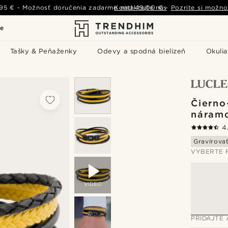
,95 €
-
Možnosť doručenia zadarmo nad
Kontaktujte nás
49,00 €
-
Pozrite si možno
le
Tašky & Peňaženky
Odevy a spodná bielizeň
Okulia
Čierno
náram
4
Gravírova
VYBERTE 
VIDEO
PRIDAJTE 