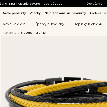
30 dní na vrátenie tovaru - bez dôvodu!
Doručenie
4
Nové produkty
Značky
Najpredávanejšie produkty
Archive Sa
Nová kolekcia
Šperky a hodinky
Doplnky k obleku
Náramky
Kožené náramky