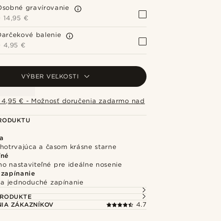
Osobné gravírovanie
+
14,95 €
Darčekové balenie
+
4,95 €
VÝBER VEĽKOSTI
 4,95 € - Možnosť doručenia zadarmo nad
PRODUKTU
a
lhotrvajúca a časom krásne starne
ľné
o nastaviteľné pre ideálne nosenie
 zapínanie
a jednoduché zapínanie
PRODUKTE
IA ZÁKAZNÍKOV
4.7