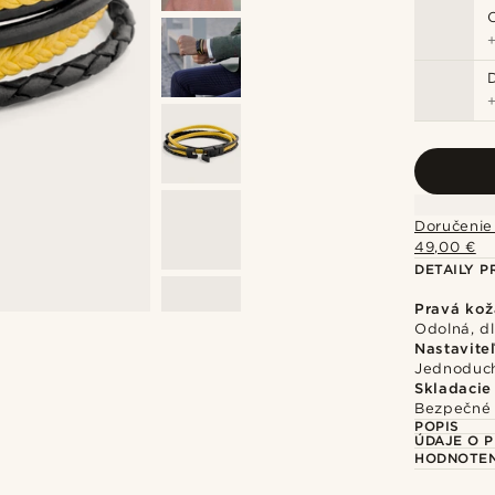
Doručenie
49,00 €
DETAILY 
Pravá kož
Odolná, d
Nastavite
Jednoduch
Skladacie
Bezpečné 
POPIS
ÚDAJE O 
HODNOTEN