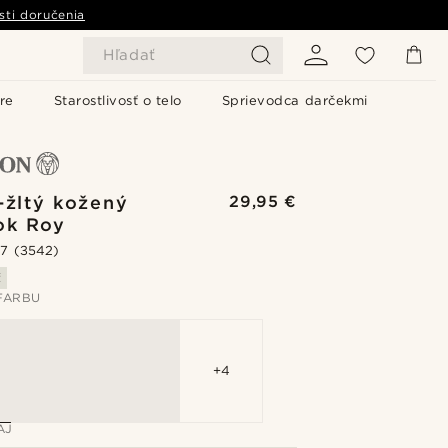
sti doručenia
Hľadať
re
Starostlivosť o telo
Sprievodca darčekmi
-žltý kožený
29,95 €
ok Roy
.7
(3542)
ť
FARBU
+4
AJ