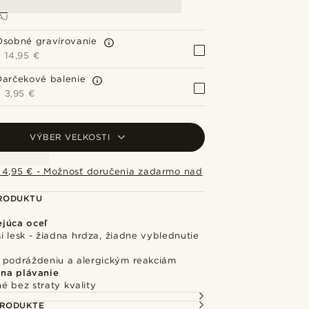
AJ
Osobné gravírovanie
+
14,95 €
Darčekové balenie
+
3,95 €
VÝBER VEĽKOSTI
 4,95 € - Možnosť doručenia zadarmo nad
PRODUKTU
júca oceľ
i lesk - žiadna hrdza, žiadne vyblednutie
 podráždeniu a alergickým reakciám
na plávanie
é bez straty kvality
PRODUKTE