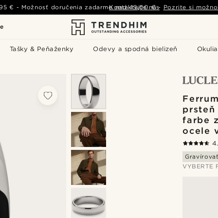
,95 €
-
Možnosť doručenia zadarmo nad
Kontaktujte nás
49,00 €
-
Pozrite si možno
le
Tašky & Peňaženky
Odevy a spodná bielizeň
Okulia
Ferrum
prsteň
farbe 
ocele 
4
Gravírova
VYBERTE 