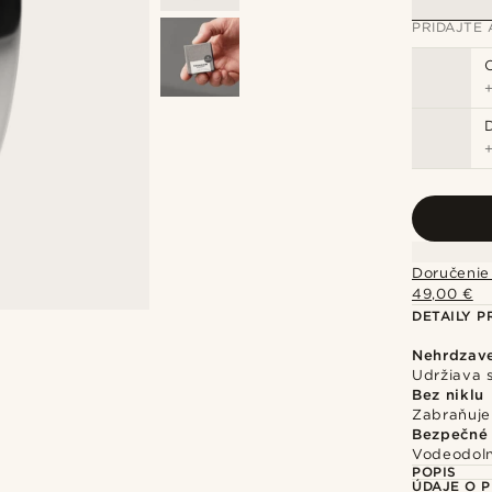
PRIDAJTE 
Doručenie
49,00 €
DETAILY 
Nehrdzave
Udržiava s
Bez niklu
Zabraňuje
Bezpečné 
Vodeodoln
POPIS
ÚDAJE O 