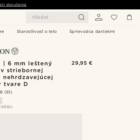
sti doručenia
Hľadať
re
Starostlivosť o telo
Sprievodca darčekmi
 | 6 mm leštený
29,95 €
 v striebornej
z nehrdzavejúcej
v tvare D
.8
(61)
ť
FARBU