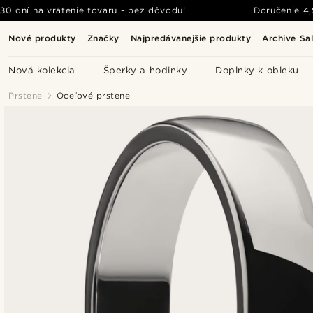
30 dní na vrátenie tovaru - bez dôvodu!
Doručenie
4
Nové produkty
Značky
Najpredávanejšie produkty
Archive Sa
Nová kolekcia
Šperky a hodinky
Doplnky k obleku
Prstene
Oceľové prstene