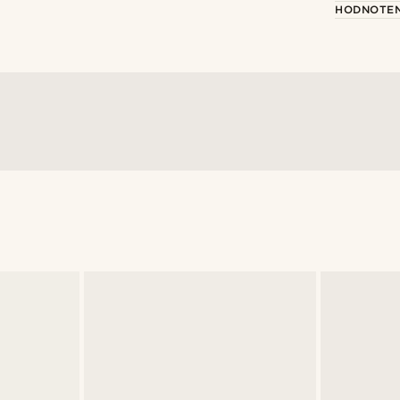
HODNOTEN
a
@kasperkiirk