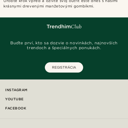
Urobte krok vpred a oživte svoj outfit ešte dnes s našimi
krásnymi drevenými manžetovými gombíkmi.
Buďte prví, kto sa dozvie o novinkách, najnovších
trendoch a špeciálnych ponukách.
REGISTRÁCIA
INSTAGRAM
YOUTUBE
FACEBOOK