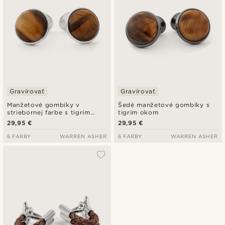
Gravírovať
Gravírovať
Manžetové gombíky v
Šedé manžetové gombíky s
striebornej farbe s tigrím
tigrím okom
okom
29,95 €
29,95 €
6 FARBY
WARREN ASHER
6 FARBY
WARREN ASHER