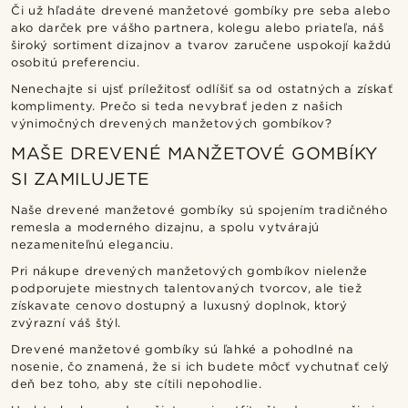
Či už hľadáte drevené manžetové gombíky pre seba alebo
ako darček pre vášho partnera, kolegu alebo priateľa, náš
široký sortiment dizajnov a tvarov zaručene uspokojí každú
osobitú preferenciu.
Nenechajte si ujsť príležitosť odlíšiť sa od ostatných a získať
komplimenty. Prečo si teda nevybrať jeden z našich
výnimočných drevených manžetových gombíkov?
MAŠE DREVENÉ MANŽETOVÉ GOMBÍKY
SI ZAMILUJETE
Naše drevené manžetové gombíky sú spojením tradičného
remesla a moderného dizajnu, a spolu vytvárajú
nezameniteľnú eleganciu.
Pri nákupe drevených manžetových gombíkov nielenže
podporujete miestnych talentovaných tvorcov, ale tiež
získavate cenovo dostupný a luxusný doplnok, ktorý
zvýrazní váš štýl.
Drevené manžetové gombíky sú ľahké a pohodlné na
nosenie, čo znamená, že si ich budete môcť vychutnať celý
deň bez toho, aby ste cítili nepohodlie.