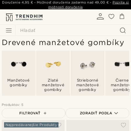
Doručenie
4,95 €
- Možnosť doručenia zadarmo nad
49,00 €
-
Pozrite si
možnosti doručenia
Hľadať
Drevené manžetové gombíky
Manžetové
Zlaté
Strieborné
Čierne
gombíky
manžetové
manžetové
manžetov
gombíky
gombíky
gombíky
Produktov: 5
FILTROVAŤ
ZORADIŤ PODĽA
Najpopulárnejšie
Najpredávanejšie Produkty