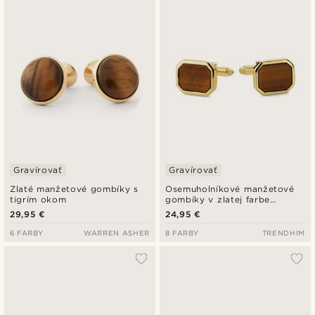
Najnovšie
Najlacnejšie
Najdrahšie
Gravírovať
Gravírovať
Zlaté manžetové gombíky s
Osemuholníkové manžetové
tigrím okom
gombíky v zlatej farbe
vykladané tigrím okom
29,95 €
24,95 €
6 FARBY
WARREN ASHER
8 FARBY
TRENDHIM