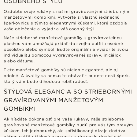
OSOBNÉHO ŠTÝLU
Ozdobte svoje rukávy s našimi gravírovanými striebornými
manžetovými gombíkmi. Vytvorte si vlastnú jedinečnú
šperkovnicu s týmito elegantnými kúskami, ktoré ozdobia
vaše oblečenie a vyjadria váš osobný štýl.
Naše strieborné manžetové gombíky s gravírovateľnou
plochou vám umožňujú pridať do svojho outfitu osobné
posolstvo alebo symbol. Buďte originálni a vyjadrite svoju
individualitu pomocou vygravírovanej správy, iniciálok
alebo dátumu.
Tieto manžetové gombíky sú nielen elegantné, ale aj
odolné. A kvality sa nemusíte obávať - budete nosiť šperk,
ktorý vám bude dlhodobo robiť radosť.
ŠTÝLOVÁ ELEGANCIA SO STRIEBORNÝMI
GRAVÍROVANÝMI MANŽETOVÝMI
GOMBÍKMI
Ak hľadáte dokonalosť pre vaše rukávy, naše strieborné
gravírované manžetové gombíky budú pre vás tým pravým
kúskom. Ich jednoduchý, ale sofistikovaný dizajn dodáva
vášmu outfitu štýlovú eleganciu a dokonale doplní váš