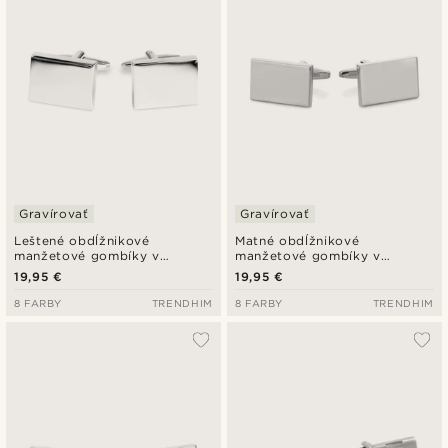
Gravírovať
Gravírovať
Leštené obdĺžnikové
Matné obdĺžnikové
manžetové gombíky v
manžetové gombíky v
striebornej farbe
striebornej farbe
19,95 €
19,95 €
8 FARBY
TRENDHIM
8 FARBY
TRENDHIM