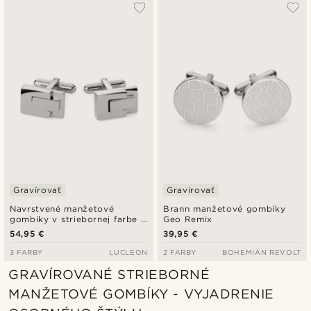
Gravírovať
Gravírovať
Navrstvené manžetové
Brann manžetové gombíky
gombíky v striebornej farbe z
Geo Remix
ocele
54,95 €
39,95 €
3 FARBY
LUCLEON
2 FARBY
BOHEMIAN REVOLT
GRAVÍROVANÉ STRIEBORNÉ
MANŽETOVÉ GOMBÍKY - VYJADRENIE