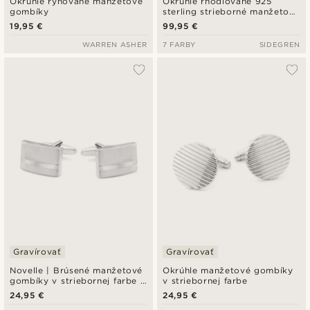
Okrúhle ryhované manžetové
Okrúhle rhodiované 925
gombíky
sterling strieborné manžetové
gombíky s onyxovou vsadkou
19,95 €
99,95 €
WARREN ASHER
7 FARBY
SIDEGREN
Gravírovať
Gravírovať
Novelle | Brúsené manžetové
Okrúhle manžetové gombíky
gombíky v striebornej farbe s
v striebornej farbe
lešteným detailom
24,95 €
24,95 €