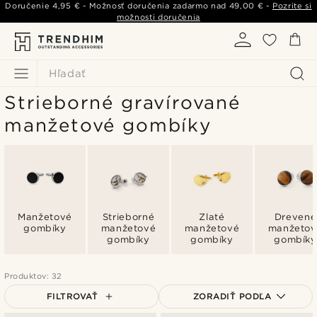
Doručenie
4,95 €
- Možnosť doručenia zadarmo nad
49,00 €
-
Pozrite si
možnosti doručenia
Hľadať
Strieborné gravírované
manžetové gombíky
Manžetové
Strieborné
Zlaté
Drevené
gombíky
manžetové
manžetové
manžetov
gombíky
gombíky
gombíky
Produktov: 32
FILTROVAŤ
ZORADIŤ PODĽA