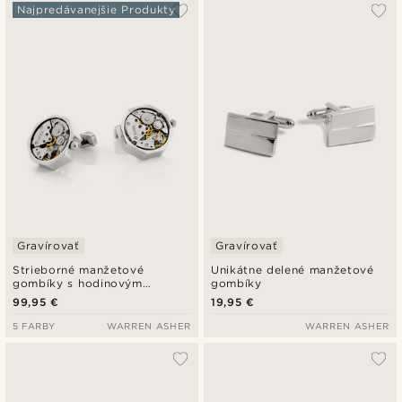
Najpopulárnejšie
Najpredávanejšie Produkty
Najnovšie
Najlacnejšie
Najdrahšie
Gravírovať
Gravírovať
Strieborné manžetové
Unikátne delené manžetové
gombíky s hodinovým
gombíky
strojčekom
99,95 €
19,95 €
5 FARBY
WARREN ASHER
WARREN ASHER