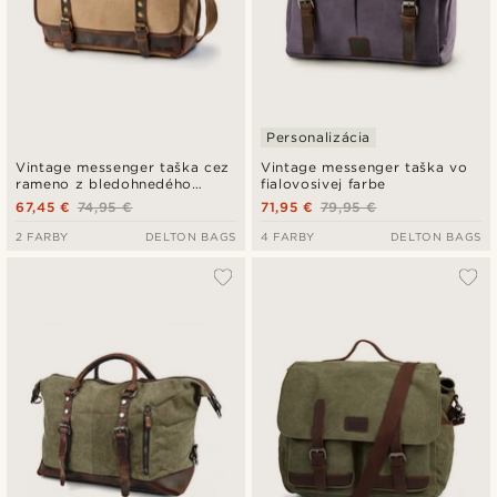
Personalizácia
Vintage messenger taška cez
Vintage messenger taška vo
rameno z bledohnedého
fialovosivej farbe
plátna a kože
67,45 €
74,95 €
71,95 €
79,95 €
2 FARBY
DELTON BAGS
4 FARBY
DELTON BAGS