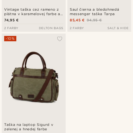
Vintage taška cez rameno z
Saul čierna a bledohnedá
plátna v karamelovej farbe a
messenger taška Tarpa
hnedej kože
74,95 €
85,45 €
94,95 €
2 FARBY
DELTON BAGS
2 FARBY
SALT & HIDE
-10%
Taška na laptop Sigurd v
zelenej a hnedej farbe