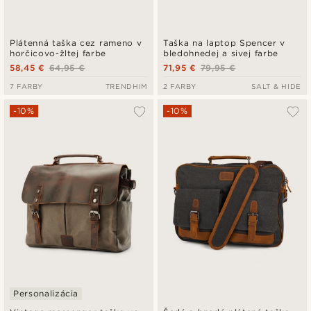
Plátenná taška cez rameno v
Taška na laptop Spencer v
horčicovo-žltej farbe
bledohnedej a sivej farbe
58,45 €
64,95 €
71,95 €
79,95 €
7 FARBY
TRENDHIM
2 FARBY
SALT & HIDE
-10%
-10%
Personalizácia