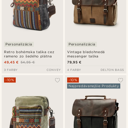
Personalizácia
Personalizácia
Retro bohémska taška cez
Vintage bledohnedá
rameno zo šedého plátna
messenger taška
49,45 €
54,95 €
79,95 €
3 FARBY
CONVEY
4 FARBY
DELTON BAGS
-10%
-10%
Najpredávanejšie Produkty