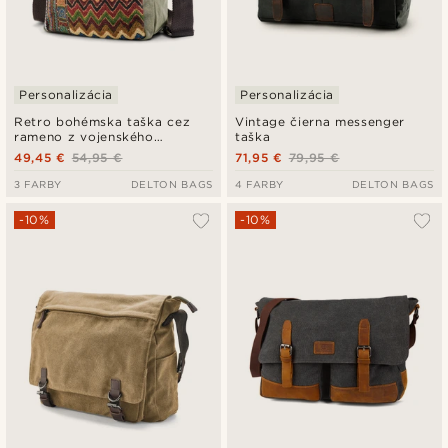
Personalizácia
Personalizácia
Retro bohémska taška cez
Vintage čierna messenger
rameno z vojenského
taška
zeleného plátna
49,45 €
54,95 €
71,95 €
79,95 €
3 FARBY
DELTON BAGS
4 FARBY
DELTON BAGS
-10%
-10%