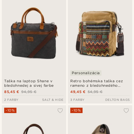
Personalizácia
Taška na laptop Shane v
Retro bohémska taška cez
bledohnedej a sivej farbe
rameno z bledohnedého
plátna
85,45 €
94,95 €
49,45 €
54,95 €
2 FARBY
SALT & HIDE
3 FARBY
DELTON BAGS
-10%
-10%