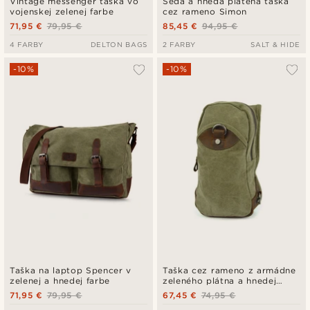
Vintage messenger taška vo
Šedá a hnedá plátená taška
vojenskej zelenej farbe
cez rameno Simon
71,95 €
79,95 €
85,45 €
94,95 €
4 FARBY
DELTON BAGS
2 FARBY
SALT & HIDE
-10%
-10%
Taška na laptop Spencer v
Taška cez rameno z armádne
zelenej a hnedej farbe
zeleného plátna a hnedej
kože
71,95 €
79,95 €
67,45 €
74,95 €