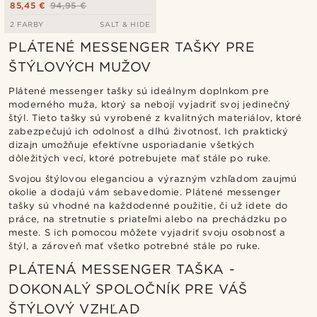
85,45 €
94,95 €
2 FARBY
SALT & HIDE
PLÁTENÉ MESSENGER TAŠKY PRE
ŠTÝLOVÝCH MUŽOV
Plátené messenger tašky sú ideálnym doplnkom pre
moderného muža, ktorý sa nebojí vyjadriť svoj jedinečný
štýl. Tieto tašky sú vyrobené z kvalitných materiálov, ktoré
zabezpečujú ich odolnosť a dlhú životnosť. Ich praktický
dizajn umožňuje efektívne usporiadanie všetkých
dôležitých vecí, ktoré potrebujete mať stále po ruke.
Svojou štýlovou eleganciou a výrazným vzhľadom zaujmú
okolie a dodajú vám sebavedomie. Plátené messenger
tašky sú vhodné na každodenné použitie, či už idete do
práce, na stretnutie s priateľmi alebo na prechádzku po
meste. S ich pomocou môžete vyjadriť svoju osobnosť a
štýl, a zároveň mať všetko potrebné stále po ruke.
PLÁTENÁ MESSENGER TAŠKA -
DOKONALÝ SPOLOČNÍK PRE VÁŠ
ŠTÝLOVÝ VZHĽAD