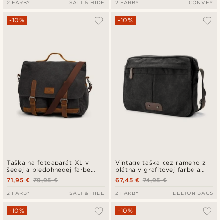
2 FARBY
SALT & HIDE
2 FARBY
CONVEY
-10%
-10%
Taška na fotoaparát XL v
Vintage taška cez rameno z
šedej a bledohnedej farbe
plátna v grafitovej farbe a
Strom
hnedej kože
71,95 €
79,95 €
67,45 €
74,95 €
2 FARBY
SALT & HIDE
2 FARBY
DELTON BAGS
-10%
-10%