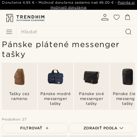
Doručenie
4,95 €
- Možnosť doručenia zadarmo nad
49,00 €
-
Pozrite si
možnosti doručenia
Hľadať
Pánske plátené messenger
tašky
Tašky cez
Pánske modré
Pánske sivé
Pánske čie
rameno
messenger
messenger
messenge
tašky
tašky
tašky
Produktov: 27
FILTROVAŤ
ZORADIŤ PODĽA