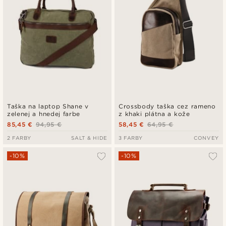
Taška na laptop Shane v
Crossbody taška cez rameno
zelenej a hnedej farbe
z khaki plátna a kože
85,45 €
94,95 €
58,45 €
64,95 €
2 FARBY
SALT & HIDE
3 FARBY
CONVEY
-10%
-10%