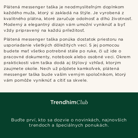
Plátená messenger taška je neodmysliteľným doplnkom
každého muža, ktorý si zakladá na štýle. Je vyrobená z
kvalitného plátna, ktoré zaručuje odolnosť a dlhú životnosť.
Moderný a elegantný dizajn vám umožní vyniknúť a byť
vždy pripravený na každú príležitosť.
Plátená messenger taška ponúka dostatok priestoru na
usporiadanie všetkých dôležitých vecí. S jej pomocou
budete mať všetko potrebné stále po ruke, či už ide o
pracovné dokumenty, notebook alebo osobné veci. Okrem
praktickosti vám taška dodá aj štýlový vzhľad, ktorým
zaujmete okolie. Nech už pôjdete kamkoľvek, plátená
messenger taška bude vaším verným spoločníkom, ktorý
vám pomôže vyniknúť a cítiť sa skvele.
Buďte prví, kto sa dozvie o novinkách, najnovších
trendoch a špeciálnych ponukách.