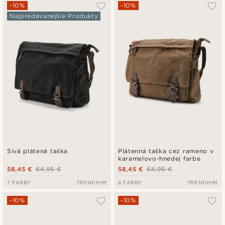
Najpopulárnejšie
-10%
-10%
Najpredávanejšie Produkty
Najnovšie
Najlacnejšie
Najdrahšie
Sivá plátená taška
Plátenná taška cez rameno v
karamelovo-hnedej farbe
58,45 €
64,95 €
58,45 €
64,95 €
7 FARBY
TRENDHIM
6 FARBY
TRENDHIM
-10%
-10%