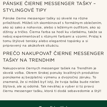
PÁNSKE ČIERNE MESSENGER TAŠKY –
STYLINGOVÉ TIPY
Pánske čierne messenger tašky sú skvelé na rôzne
príležitosti. Môžeš ich skombinovať s formálnym oblečením,
ako sú sako a nohavice, alebo s ležérnym outfitom, ako sú
džínsy a tričko. Čierna farba sa hodí ku všetkému, takže sa
neboj experimentovať s rôznymi farbami a vzormi. Pridaj k
tomu štýlové tenisky alebo elegantné topánky a si
pripravený na akúkoľvek situáciu.
PREČO NAKUPOVAŤ ČIERNE MESSENGER
TAŠKY NA TRENDHIM
Nakupovanie čiernych messenger tašiek na Trendhim je
skvelá voľba. Okrem širokej ponuky kvalitných produktov
ponúkame aj bezplatnú výmenu a dvojročnú záruku. To
znamená, že si môžeš byť istý, že tvoja taška bude nielen
štýlová, ale aj odolná. Tak neváhaj a vyber si tú pravú
čiernu messenger tašku, ktorá ti dodá sebavedomie a štýl!