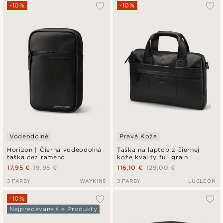
Najpopulárnejšie
-10%
-10%
Najnovšie
Najlacnejšie
Najdrahšie
Vodeodolné
Pravá Koža
Horizon | Čierna vodeodolná
Taška na laptop z čiernej
taška cez rameno
kože kvality full grain
17,95 €
19,95 €
116,10 €
129,00 €
3 FARBY
WAYKINS
3 FARBY
LUCLEON
-10%
Najpredávanejšie Produkty