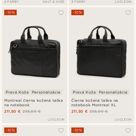
2 FARBY
SALT & HIDE
3 FARBY
LUCLEON
-10%
-10%
Pravá Koža
Personalizácia
Pravá Koža
Personalizácia
Montreal čierna kožená taška
Čierna kožená taška na
na notebook
notebook Montreal XL
211,50 €
235,00 €
211,50 €
235,00 €
LUCLEON
LUCLEON
-10%
-10%