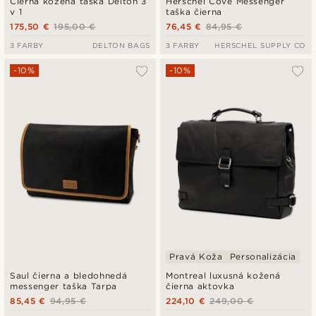
Čierna kožená taška Delton 3
Herschel Cove Messenger
v 1
taška čierna
175,50 €
195,00 €
76,45 €
84,95 €
3 FARBY
DELTON BAGS
3 FARBY
HERSCHEL SUPPLY CO
-10%
-10%
Pravá Koža
Personalizácia
Saul čierna a bledohnedá
Montreal luxusná kožená
messenger taška Tarpa
čierna aktovka
85,45 €
94,95 €
224,10 €
249,00 €