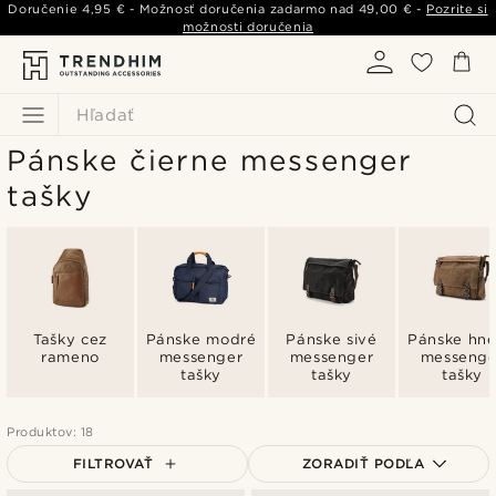
Doručenie
4,95 €
- Možnosť doručenia zadarmo nad
49,00 €
-
Pozrite si
možnosti doručenia
Hľadať
Pánske čierne messenger
tašky
Tašky cez
Pánske modré
Pánske sivé
Pánske hn
rameno
messenger
messenger
messenge
tašky
tašky
tašky
Produktov: 18
FILTROVAŤ
ZORADIŤ PODĽA