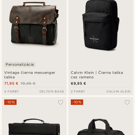
Personalizácia
Vintage čierna messenger
Calvin Klein | Čierna taška
taška
cez rameno
71,95 €
79,95 €
69,95 €
4 FARBY
DELTON BAGS
2 FARBY
CALVIN KLEIN
-10%
-10%