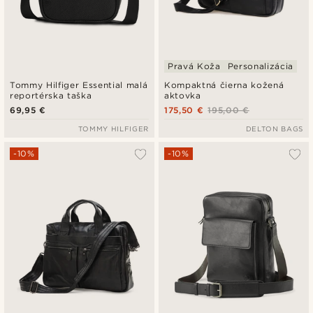
Pravá Koža
Personalizácia
Tommy Hilfiger Essential malá
Kompaktná čierna kožená
reportérska taška
aktovka
69,95 €
175,50 €
195,00 €
TOMMY HILFIGER
DELTON BAGS
-10%
-10%