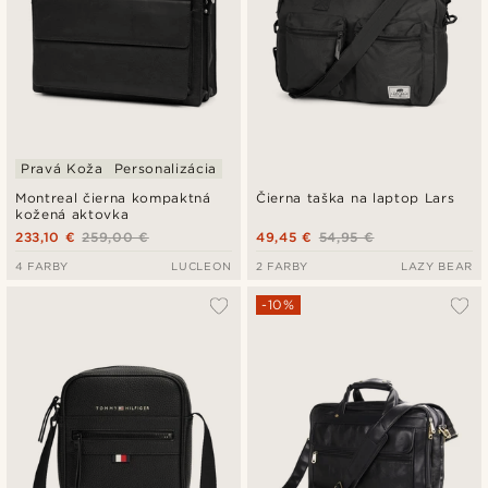
Pravá Koža
Personalizácia
Montreal čierna kompaktná
Čierna taška na laptop Lars
kožená aktovka
233,10 €
259,00 €
49,45 €
54,95 €
4 FARBY
LUCLEON
2 FARBY
LAZY BEAR
-10%