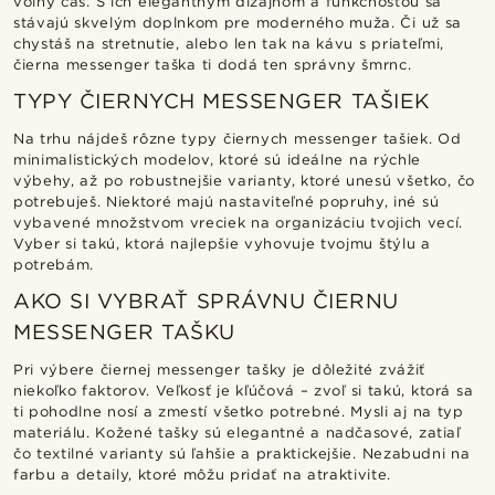
voľný čas. S ich elegantným dizajnom a funkčnosťou sa
stávajú skvelým doplnkom pre moderného muža. Či už sa
chystáš na stretnutie, alebo len tak na kávu s priateľmi,
čierna messenger taška ti dodá ten správny šmrnc.
TYPY ČIERNYCH MESSENGER TAŠIEK
Na trhu nájdeš rôzne typy čiernych messenger tašiek. Od
minimalistických modelov, ktoré sú ideálne na rýchle
výbehy, až po robustnejšie varianty, ktoré unesú všetko, čo
potrebuješ. Niektoré majú nastaviteľné popruhy, iné sú
vybavené množstvom vreciek na organizáciu tvojich vecí.
Vyber si takú, ktorá najlepšie vyhovuje tvojmu štýlu a
potrebám.
AKO SI VYBRAŤ SPRÁVNU ČIERNU
MESSENGER TAŠKU
Pri výbere čiernej messenger tašky je dôležité zvážiť
niekoľko faktorov. Veľkosť je kľúčová – zvoľ si takú, ktorá sa
ti pohodlne nosí a zmestí všetko potrebné. Mysli aj na typ
materiálu. Kožené tašky sú elegantné a nadčasové, zatiaľ
čo textilné varianty sú ľahšie a praktickejšie. Nezabudni na
farbu a detaily, ktoré môžu pridať na atraktivite.