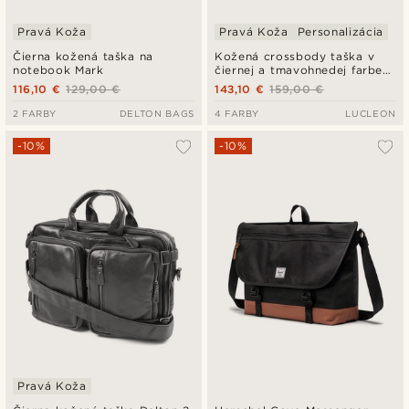
Pravá Koža
Pravá Koža
Personalizácia
Čierna kožená taška na
Kožená crossbody taška v
notebook Mark
čiernej a tmavohnedej farbe
Laurie
116,10 €
129,00 €
143,10 €
159,00 €
2 FARBY
DELTON BAGS
4 FARBY
LUCLEON
-10%
-10%
Pravá Koža