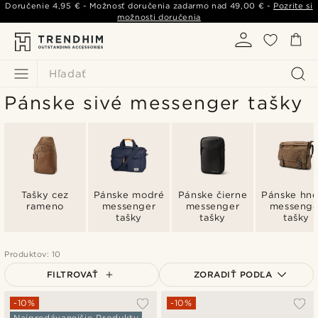
Doručenie
4,95 €
- Možnosť doručenia zadarmo nad
49,00 €
-
Pozrite si
možnosti doručenia
Hľadať
Pánske sivé messenger tašky
Tašky cez
Pánske modré
Pánske čierne
Pánske hn
rameno
messenger
messenger
messenge
tašky
tašky
tašky
Produktov: 10
FILTROVAŤ
ZORADIŤ PODĽA
Najpopulárnejšie
-10%
-10%
Najpredávanejšie Produkty