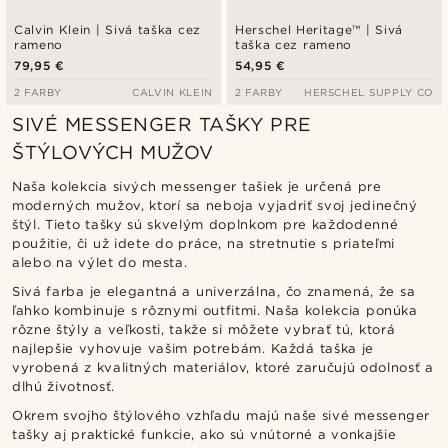
Calvin Klein | Sivá taška cez
Herschel Heritage™ | Sivá
rameno
taška cez rameno
79,95 €
54,95 €
2 FARBY
CALVIN KLEIN
2 FARBY
HERSCHEL SUPPLY CO
SIVÉ MESSENGER TAŠKY PRE
ŠTÝLOVÝCH MUŽOV
Naša kolekcia sivých messenger tašiek je určená pre
moderných mužov, ktorí sa neboja vyjadriť svoj jedinečný
štýl. Tieto tašky sú skvelým doplnkom pre každodenné
použitie, či už idete do práce, na stretnutie s priateľmi
alebo na výlet do mesta.
Sivá farba je elegantná a univerzálna, čo znamená, že sa
ľahko kombinuje s rôznymi outfitmi. Naša kolekcia ponúka
rôzne štýly a veľkosti, takže si môžete vybrať tú, ktorá
najlepšie vyhovuje vašim potrebám. Každá taška je
vyrobená z kvalitných materiálov, ktoré zaručujú odolnosť a
dlhú životnosť.
Okrem svojho štýlového vzhľadu majú naše sivé messenger
tašky aj praktické funkcie, ako sú vnútorné a vonkajšie