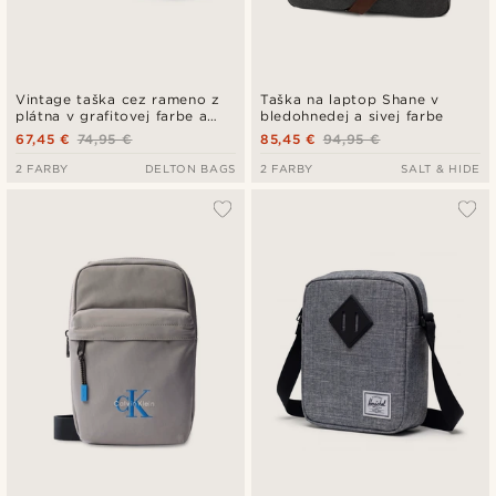
Vintage taška cez rameno z
Taška na laptop Shane v
plátna v grafitovej farbe a
bledohnedej a sivej farbe
hnedej kože
67,45 €
74,95 €
85,45 €
94,95 €
2 FARBY
DELTON BAGS
2 FARBY
SALT & HIDE