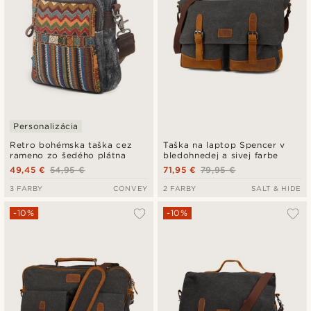
Personalizácia
Retro bohémska taška cez
Taška na laptop Spencer v
rameno zo šedého plátna
bledohnedej a sivej farbe
49,45 €
54,95 €
71,95 €
79,95 €
3 FARBY
CONVEY
2 FARBY
SALT & HIDE
-10%
-10%