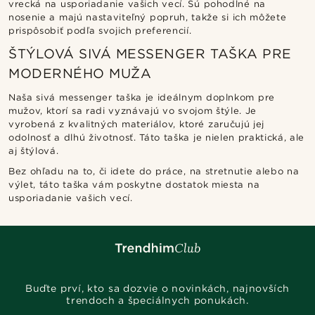
vrecká na usporiadanie vašich vecí. Sú pohodlné na
nosenie a majú nastaviteľný popruh, takže si ich môžete
prispôsobiť podľa svojich preferencií.
ŠTÝLOVÁ SIVÁ MESSENGER TAŠKA PRE
MODERNÉHO MUŽA
Naša sivá messenger taška je ideálnym doplnkom pre
mužov, ktorí sa radi vyznávajú vo svojom štýle. Je
vyrobená z kvalitných materiálov, ktoré zaručujú jej
odolnosť a dlhú životnosť. Táto taška je nielen praktická, ale
aj štýlová.
Bez ohľadu na to, či idete do práce, na stretnutie alebo na
výlet, táto taška vám poskytne dostatok miesta na
usporiadanie vašich vecí.
Buďte prví, kto sa dozvie o novinkách, najnovších
trendoch a špeciálnych ponukách.