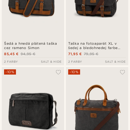
Šedá a hnedá plátená taška
Taška na fotoaparát XL v
cez rameno Simon
šedej a bledohnedej farbe
Strom
85,45 €
94,95 €
71,95 €
79,95 €
2 FARBY
SALT & HIDE
2 FARBY
SALT & HIDE
-10%
-10%