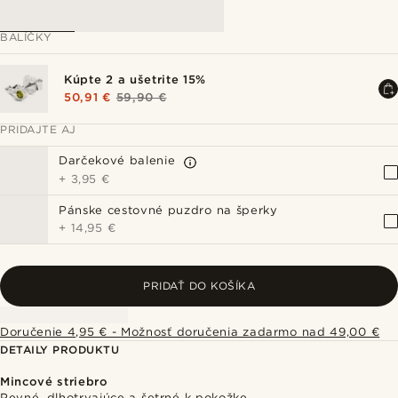
BALÍČKY
Kúpte 2 a ušetrite 15%
50,91 €
59,90 €
PRIDAJTE AJ
Darčekové balenie
+
3,95 €
Pánske cestovné puzdro na šperky
+
14,95 €
PRIDAŤ DO KOŠÍKA
Doručenie 4,95 € - Možnosť doručenia zadarmo nad 49,00 €
DETAILY PRODUKTU
Mincové striebro
Pevné, dlhotrvajúce a šetrné k pokožke.