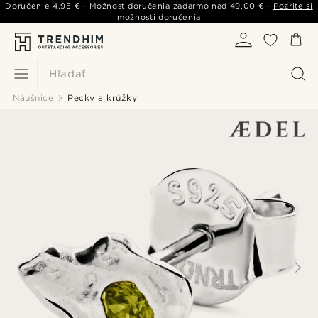
Doručenie
4,95 €
- Možnosť doručenia zadarmo nad
49,00 €
-
Pozrite si
možnosti doručenia
Hľadať
Náušnice
Pecky a krúžky