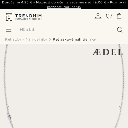
Doručenie
4,95 €
- Možnosť doručenia zadarmo nad
49,00 €
-
Pozrite si
možnosti doručenia
Hľadať
Retiazky / Náhrdelníky
Retiazkové náhrdelníky