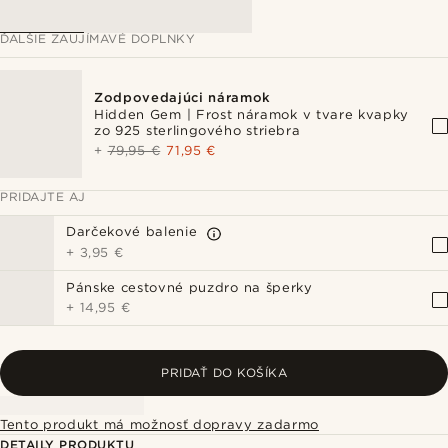
ĎALŠIE ZAUJÍMAVÉ DOPLNKY
Zodpovedajúci náramok
Hidden Gem | Frost náramok v tvare kvapky
zo 925 sterlingového striebra
+
79,95 €
71,95 €
PRIDAJTE AJ
Darčekové balenie
+
3,95 €
Pánske cestovné puzdro na šperky
+
14,95 €
PRIDAŤ DO KOŠÍKA
Tento produkt má možnosť dopravy zadarmo
DETAILY PRODUKTU