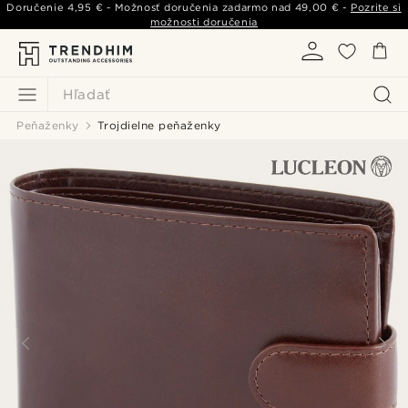
Doručenie
4,95 €
- Možnosť doručenia zadarmo nad
49,00 €
-
Pozrite si
možnosti doručenia
Hľadať
Peňaženky
Trojdielne peňaženky