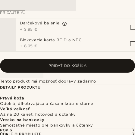
PRIDAJTE AJ
Darčekové balenie
+
3,95 €
Blokovacia karta RFID a NFC
+
8,95 €
PRIDAŤ DO KOŠÍKA
Tento produkt má možnosť dopravy zadarmo
DETAILY PRODUKTU
Pravá koža
Odolná, dlhotrvajúca a časom krásne starne
Veľká veľkosť
Až na 20 kariet, hotovosť a účtenky
Vrecko na bankovky
Samostatné miesto pre bankovky a účtenky
POPIS
ÚDAJE O PRODUKTE