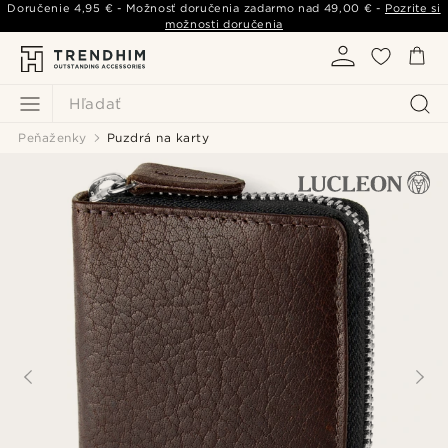
Doručenie
4,95 €
- Možnosť doručenia zadarmo nad
49,00 €
-
Pozrite si
možnosti doručenia
Hľadať
Peňaženky
Puzdrá na karty