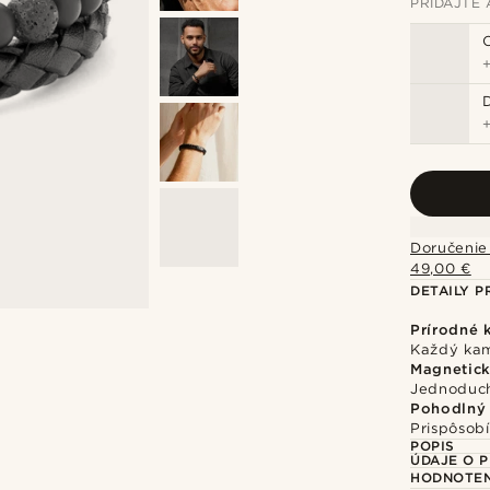
PRIDAJTE 
Doručenie
49,00 €
DETAILY 
Prírodné
Každý kam
Magnetick
Jednoduch
Pohodlný 
Prispôsobí
POPIS
ÚDAJE O 
HODNOTEN