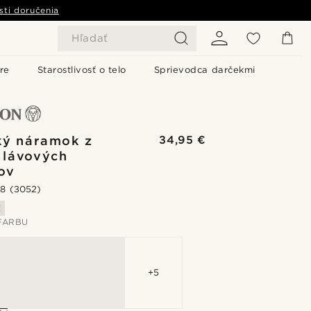
sti doručenia
Hľadať
re
Starostlivosť o telo
Sprievodca darčekmi
ký náramok z
34,95 €
 lávových
ov
.8
(3052)
ť
FARBU
+5