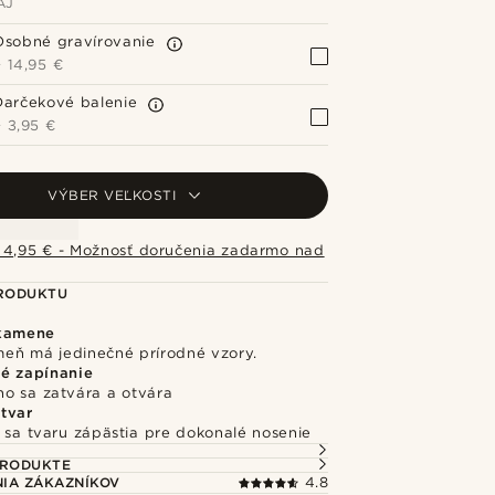
AJ
Osobné gravírovanie
+
14,95 €
Darčekové balenie
+
3,95 €
VÝBER VEĽKOSTI
 4,95 € - Možnosť doručenia zadarmo nad
PRODUKTU
 kamene
eň má jedinečné prírodné vzory.
é zapínanie
o sa zatvára a otvára
tvar
 sa tvaru zápästia pre dokonalé nosenie
PRODUKTE
IA ZÁKAZNÍKOV
4.8