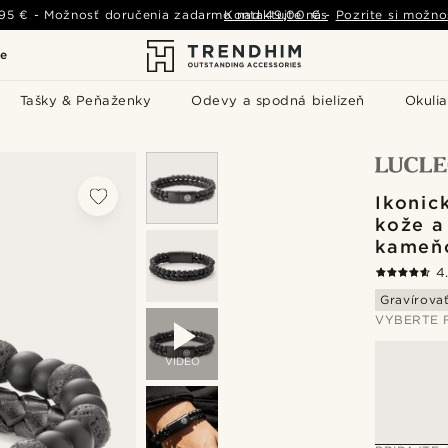
,95 €
-
Možnosť doručenia zadarmo nad
Kontaktujte nás
49,00 €
-
Pozrite si možno
le
Tašky & Peňaženky
Odevy a spodná bielizeň
Okulia
Ikonic
kože a
kameň
4
Gravírova
VYBERTE 
VIDEO