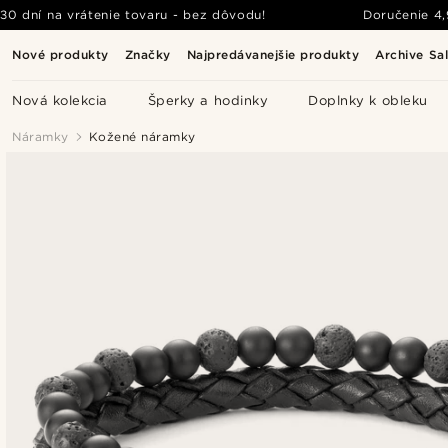
30 dní na vrátenie tovaru - bez dôvodu!
Doručenie
4
Nové produkty
Značky
Najpredávanejšie produkty
Archive Sa
Nová kolekcia
Šperky a hodinky
Doplnky k obleku
Náramky
Kožené náramky