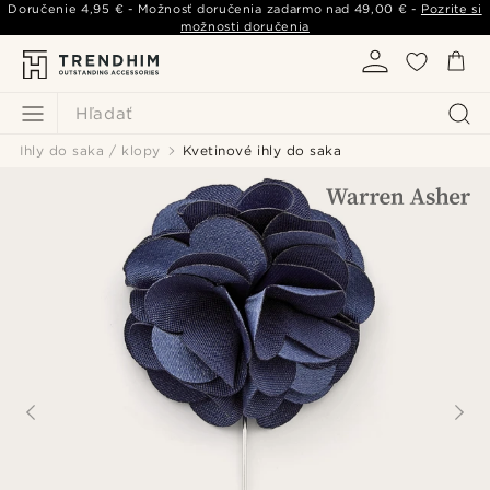
Doručenie
4,95 €
- Možnosť doručenia zadarmo nad
49,00 €
-
Pozrite si
možnosti doručenia
Hľadať
Ihly do saka / klopy
Kvetinové ihly do saka