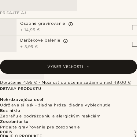
PRIDAJTE AJ
Osobné gravírovanie
+
14,95 €
Darčekové balenie
+
3,95 €
VÝBER VEĽKOSTI
Doručenie 4,95 € - Možnosť doručenia zadarmo nad 49,00 €
DETAILY PRODUKTU
Nehrdzavejúca oceľ
Udržiava si lesk - žiadna hrdza, žiadne vyblednutie
Bez niklu
Zabraňuje podráždeniu a alergickým reakciám
Zosobnite to
Pridajte gravírovanie pre zosobnenie
POPIS
ÚDAJE O PRODUKTE