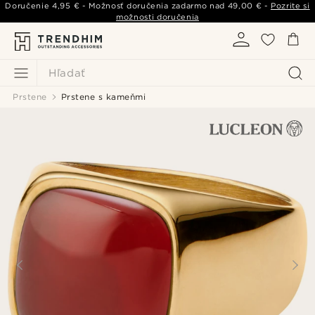
Doručenie
4,95 €
- Možnosť doručenia zadarmo nad
49,00 €
-
Pozrite si
možnosti doručenia
Hľadať
Prstene
Prstene s kameňmi