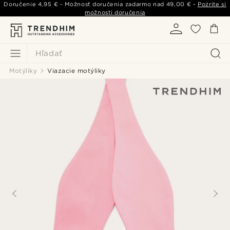
Doručenie
4,95 €
- Možnosť doručenia zadarmo nad
49,00 €
-
Pozrite si
možnosti doručenia
Hľadať
Motýliky
Viazacie motýliky