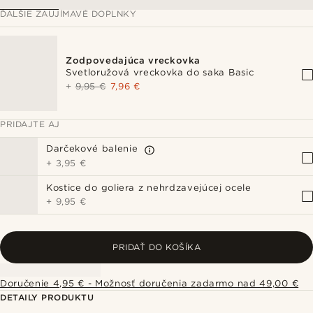
ĎALŠIE ZAUJÍMAVÉ DOPLNKY
Zodpovedajúca vreckovka
Svetloružová vreckovka do saka Basic
+
9,95 €
7,96 €
PRIDAJTE AJ
Darčekové balenie
+
3,95 €
Kostice do goliera z nehrdzavejúcej ocele
+
9,95 €
PRIDAŤ DO KOŠÍKA
Doručenie 4,95 € - Možnosť doručenia zadarmo nad 49,00 €
DETAILY PRODUKTU