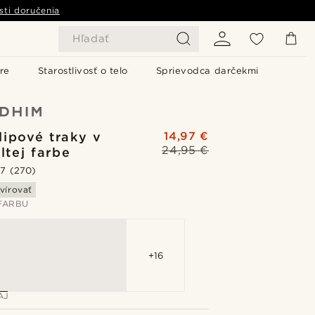
sti doručenia
Hľadať
re
Starostlivosť o telo
Sprievodca darčekmi
lipové traky v
14,97 €
24,95 €
ltej farbe
.7
(270)
vírovať
FARBU
+16
AJ