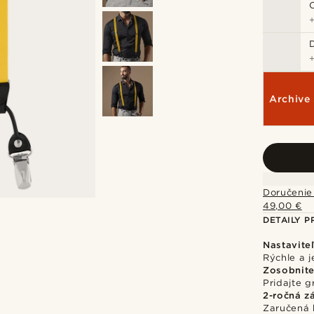
Archive 
Doručenie
49,00 €
DETAILY 
Nastavite
Rýchle a 
Zosobnite
Pridajte g
2-ročná z
Zaručená 