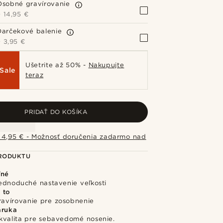
Osobné gravírovanie
+
14,95 €
Darčekové balenie
+
3,95 €
Ušetrite až 50% -
Nakupujte
Sale
teraz
PRIDAŤ DO KOŠÍKA
 4,95 € - Možnosť doručenia zadarmo nad
PRODUKTU
ľné
jednoduché nastavenie veľkosti
 to
ravírovanie pre zosobnenie
áruka
kvalita pre sebavedomé nosenie.