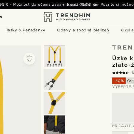
,95 €
-
Možnosť doručenia zadarmo nad
Kontaktujte nás
49,00 €
-
Pozrite si možno
le
Tašky & Peňaženky
Odevy a spodná bielizeň
Okulia
Úzke k
zlato-ž
4
-40%
Gra
VYBERTE 
PRIDAJTE 