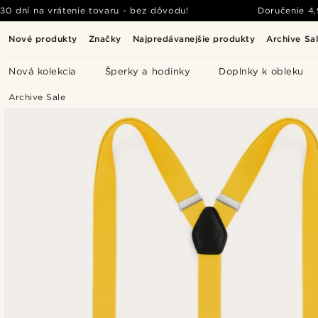
30 dní na vrátenie tovaru - bez dôvodu!
Doručenie
4
Nové produkty
Značky
Najpredávanejšie produkty
Archive Sa
Nová kolekcia
Šperky a hodinky
Doplnky k obleku
Archive Sale