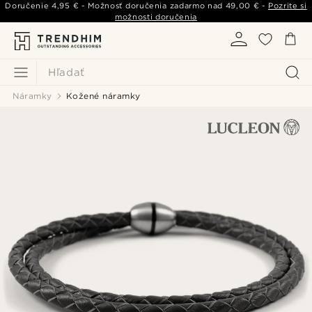
Doručenie
4,95 €
- Možnosť doručenia zadarmo nad
49,00 €
-
Pozrite si
možnosti doručenia
Hľadať
Náramky
Kožené náramky