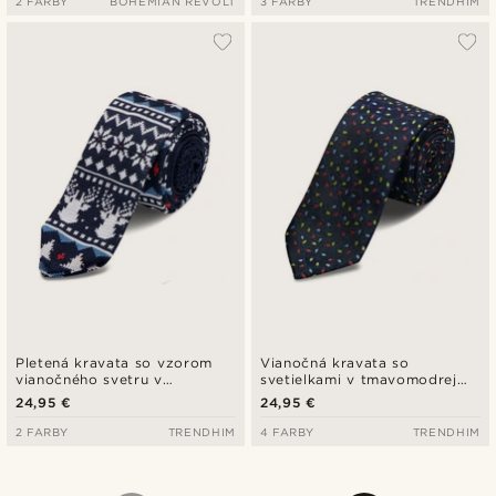
2 FARBY
BOHEMIAN REVOLT
3 FARBY
TRENDHIM
Pletená kravata so vzorom
Vianočná kravata so
vianočného svetru v
svetielkami v tmavomodrej
tmavomodrej farbe
farbe
24,95 €
24,95 €
2 FARBY
TRENDHIM
4 FARBY
TRENDHIM