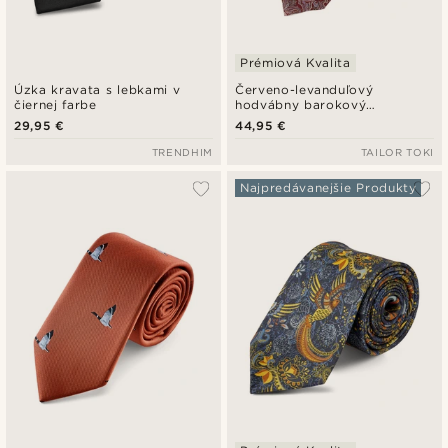
Prémiová Kvalita
Úzka kravata s lebkami v
Červeno-levanduľový
čiernej farbe
hodvábny barokový
kravatový šál Askot
29,95 €
44,95 €
TRENDHIM
TAILOR TOKI
Najpredávanejšie Produkty