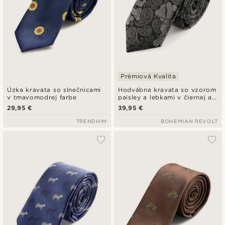
Prémiová Kvalita
Úzka kravata so slnečnicami
Hodvábna kravata so vzorom
v tmavomodrej farbe
paisley a lebkami v čiernej a
sivej farbe | 6 cm
29,95 €
39,95 €
TRENDHIM
BOHEMIAN REVOLT