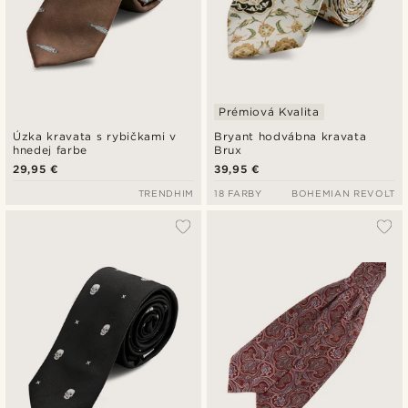
Prémiová Kvalita
Úzka kravata s rybičkami v
Bryant hodvábna kravata
hnedej farbe
Brux
29,95 €
39,95 €
TRENDHIM
18 FARBY
BOHEMIAN REVOLT