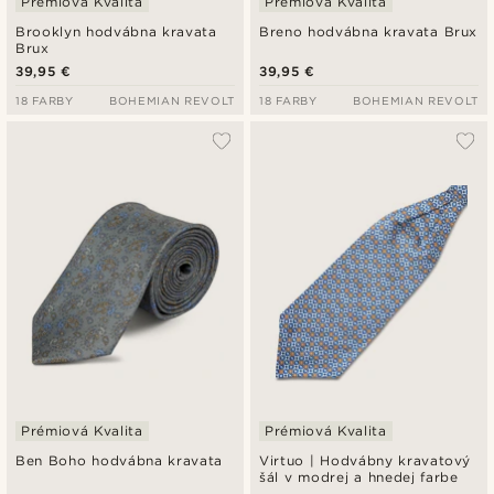
Prémiová Kvalita
Prémiová Kvalita
Brooklyn hodvábna kravata
Breno hodvábna kravata Brux
Brux
39,95 €
39,95 €
18 FARBY
BOHEMIAN REVOLT
18 FARBY
BOHEMIAN REVOLT
Prémiová Kvalita
Prémiová Kvalita
Ben Boho hodvábna kravata
Virtuo | Hodvábny kravatový
šál v modrej a hnedej farbe