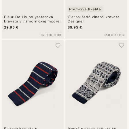
Prémiová Kvalita
Fleur-De-Lis polyesterová
Čierno-šedá vlnená kravata
kravata v námorníckej modrej
Designer
29,95 €
39,95 €
TAILOR TOKI
TAILOR TOKI
Pletená kravata v
Modrá pletená kravata so