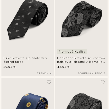
Prémiová Kvalita
Úzka kravata s planétami v
Hodvábna kravata so vzorom
čiernej farbe
paisley a lebkami v čiernej a
sivej farbe | 8 cm
29,95 €
44,95 €
TRENDHIM
BOHEMIAN REVOLT