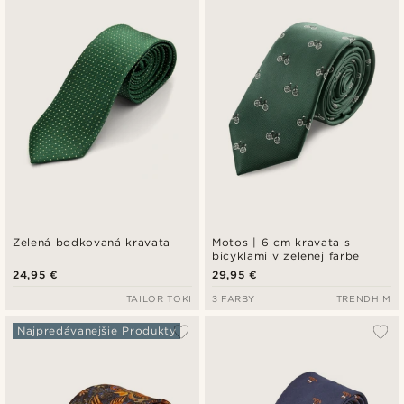
Najnovšie
Najlacnejšie
Najdrahšie
Zelená bodkovaná kravata
Motos | 6 cm kravata s
bicyklami v zelenej farbe
24,95 €
29,95 €
TAILOR TOKI
3 FARBY
TRENDHIM
Najpredávanejšie Produkty