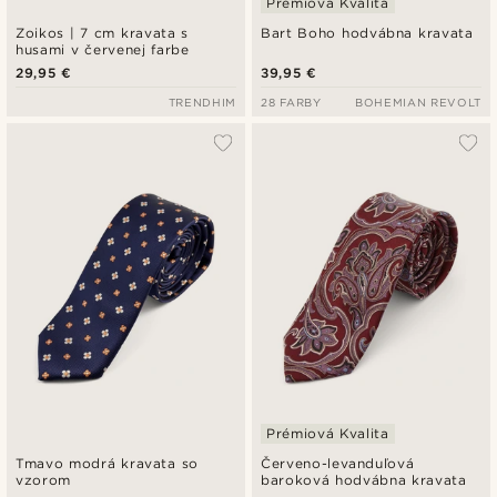
Prémiová Kvalita
Zoikos | 7 cm kravata s
Bart Boho hodvábna kravata
husami v červenej farbe
29,95 €
39,95 €
TRENDHIM
28 FARBY
BOHEMIAN REVOLT
Prémiová Kvalita
Tmavo modrá kravata so
Červeno-levanduľová
vzorom
baroková hodvábna kravata