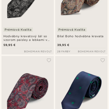
Prémiová Kvalita
Prémiová Kvalita
Hodvábny kravatový šál so
Bilal Boho hodvábna kravata
vzorom paisley a lebkami v
čiernej a sivej farbe
59,95 €
39,95 €
BOHEMIAN REVOLT
28 FARBY
BOHEMIAN REVOLT