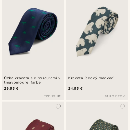
Úzka kravata s dinosaurami v
Kravata ľadový medveď
tmavomodrej farbe
29,95 €
24,95 €
TRENDHIM
TAILOR TOKI