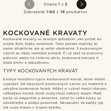
Strana
1
z
2
Zobrazené
1-60
z
74
produktov
KOCKOVANÉ KRAVATY
Kockované kravaty sú skvelým spôsobom, ako pridať do
svojho štýlu štipku osobitosti. Tieto pánske doplnky sú
nielen atraktívne, ale aj veľmi všestranné. S kockovanými
vzormi sa nikdy nemôžeš pomýliť. Či už ideš na pracovný
pohovor, alebo na večernú akciu, kockovaná kravata ti
dodá šmrnc a sebadôveru.
TYPY KOCKOVANÝCH KRAVÁT
Existuje množstvo typov kockovaných kravát, ktoré môžeš
vyskúšať. Od klasických kockovaných vzorov po moderné a
odvážne kombinácie farieb. Môžeš si vybrať medzi rôznymi
veľkosťami kociek, ktoré ovplyvňujú celkový dojem. Malé
kocky sú elegantné a decentné, zatiaľ čo veľké kocky sú
odvážnejšie a pútajú pozornosť. Nezabudni, že každý typ
má svoje miesto v tvojom šatníku.