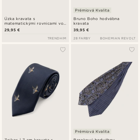
Prémiová Kvalita
Úzka kravata s
Bruno Boho hodvábna
matematickými rovnicami vo
kravata
vínovej farbe
29,95 €
39,95 €
TRENDHIM
28 FARBY
BOHEMIAN REVOLT
Prémiová Kvalita
Zoikos | 7 cm kravata s
Barokový hodvábny