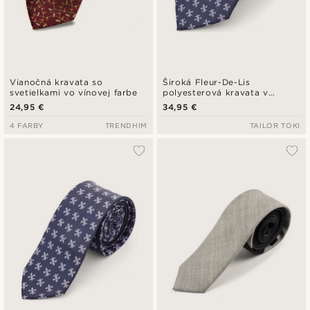
Vianočná kravata so
Široká Fleur-De-Lis
svetielkami vo vínovej farbe
polyesterová kravata v
námorníckej modrej
24,95 €
34,95 €
4 FARBY
TRENDHIM
TAILOR TOKI