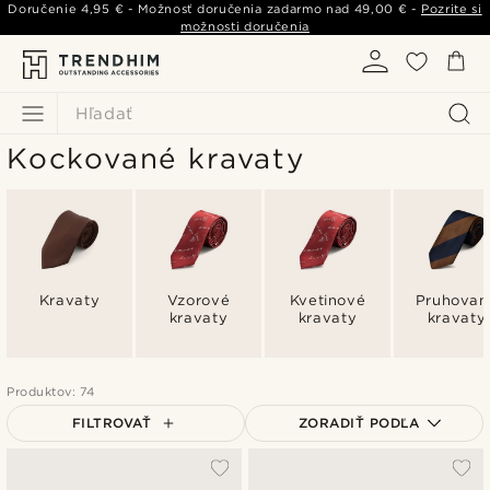
Doručenie
4,95 €
- Možnosť doručenia zadarmo nad
49,00 €
-
Pozrite si
možnosti doručenia
Hľadať
Kockované kravaty
Kravaty
Vzorové
Kvetinové
Pruhovan
kravaty
kravaty
kravaty
Produktov: 74
FILTROVAŤ
ZORADIŤ PODĽA
Najpopulárnejšie