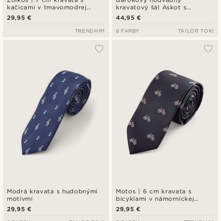
kačicami v tmavomodrej
kravatový šál Askot s
farbe
modrými prúžkami
29,95 €
44,95 €
TRENDHIM
6 FARBY
TAILOR TOKI
Modrá kravata s hudobnými
Motos | 6 cm kravata s
motívmi
bicyklami v námorníckej
modrej farbe
29,95 €
29,95 €