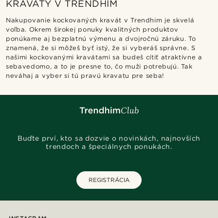
KRAVATY V TRENDHIM
Nakupovanie kockovaných kravát v Trendhim je skvelá
voľba. Okrem širokej ponuky kvalitných produktov
ponúkame aj bezplatnú výmenu a dvojročnú záruku. To
znamená, že si môžeš byť istý, že si vyberáš správne. S
našimi kockovanými kravátami sa budeš cítiť atraktívne a
sebavedomo, a to je presne to, čo muži potrebujú. Tak
neváhaj a vyber si tú pravú kravatu pre seba!
Buďte prví, kto sa dozvie o novinkách, najnovších
trendoch a špeciálnych ponukách.
REGISTRÁCIA