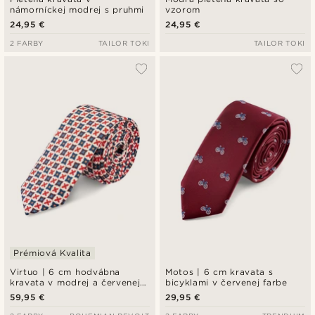
námorníckej modrej s pruhmi
vzorom
24,95 €
24,95 €
2 FARBY
TAILOR TOKI
TAILOR TOKI
Prémiová Kvalita
Virtuo | 6 cm hodvábna
Motos | 6 cm kravata s
kravata v modrej a červenej
bicyklami v červenej farbe
farbe
59,95 €
29,95 €