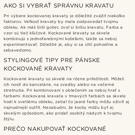
AKO SI VYBRAŤ SPRÁVNU KRAVATU
Pri výbere kockovanej kravaty je dôležité zvážiť niekoľko
faktorov. Veľkosť kravaty by mala zodpovedať tvojmu
obleku. Ak máš širší golier, zvoľ si širšiu kravatu. Farba a
vzor sú tiež kľúčové. Kockované kravaty sa skvele
kombinujú s jednofarebnými košeľami, takže sa neboj
experimentovať. Dôležité je, aby si sa cítil pohodlne a
sebavedomo.
STYLINGOVÉ TIPY PRE PÁNSKE
KOCKOVANÉ KRAVATY
Kockované kravaty sú skvelé na rôzne príležitosti. Môžeš
ich nosiť do kancelárie, na svadby alebo na večerné
stretnutia. Pri kombinovaní s oblečením sa neboj hrať s
farbami. Kockovaná kravata v tmavých farbách sa skvele
hodí k svetlému obleku, zatiaľ čo jasné farby môžu oživiť aj
najnudnejší outfit. Nezabudni, že kocky môžu byť aj
skvelým spôsobom, ako pridať osobitý nádych k tvojmu
štýlu.
PREČO NAKUPOVAŤ KOCKOVANÉ