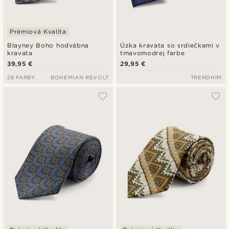
Prémiová Kvalita
Blayney Boho hodvábna
Úzka kravata so srdiečkami v
kravata
tmavomodrej farbe
39,95 €
29,95 €
28 FARBY
BOHEMIAN REVOLT
TRENDHIM