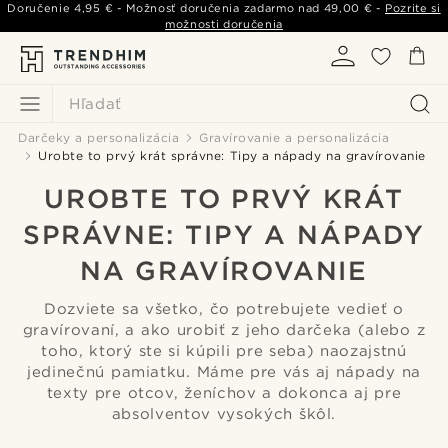
Doručenie
4,95 €
- Možnosť doručenia zadarmo nad
49,00 €
-
Pozrite si
možnosti doručenia
Hľadať
Darčeky a personalizácia
Gravírovanie a personalizácia
Urobte to prvý krát správne: Tipy a nápady na gravírovanie
UROBTE TO PRVÝ KRÁT
SPRÁVNE: TIPY A NÁPADY
NA GRAVÍROVANIE
Dozviete sa všetko, čo potrebujete vedieť o
gravírovaní, a ako urobiť z jeho darčeka (alebo z
toho, ktorý ste si kúpili pre seba) naozajstnú
jedinečnú pamiatku. Máme pre vás aj nápady na
texty pre otcov, ženíchov a dokonca aj pre
absolventov vysokých škôl.