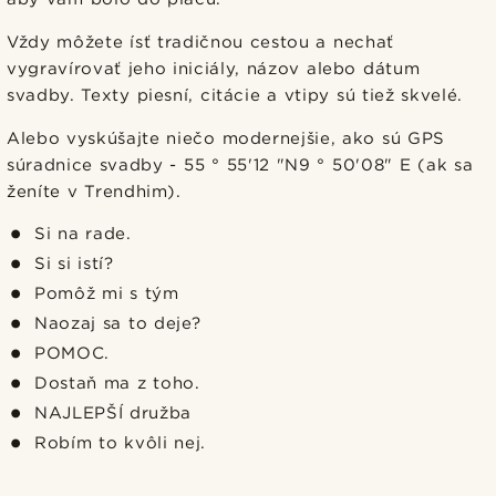
Vždy môžete ísť tradičnou cestou a nechať
vygravírovať jeho iniciály, názov alebo dátum
svadby. Texty piesní, citácie a vtipy sú tiež skvelé.
Alebo vyskúšajte niečo modernejšie, ako sú GPS
súradnice svadby - 55 ° 55'12 "N9 ° 50'08" E (ak sa
ženíte v Trendhim).
Si na rade.
Si si istí?
Pomôž mi s tým
Naozaj sa to deje?
POMOC.
Dostaň ma z toho.
NAJLEPŠÍ družba
Robím to kvôli nej.