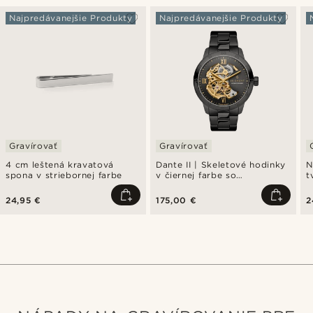
Najpredávanejšie Produkty
Najpredávanejšie Produkty
Gravírovať
Gravírovať
4 cm leštená kravatová
Dante II | Skeletové hodinky
N
spona v striebornej farbe
v čiernej farbe so
t
strojčekom v zlatej farbe
d
24,95 €
175,00 €
2