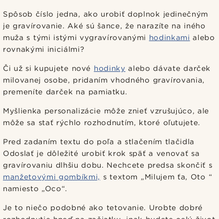
Spôsob číslo jedna, ako urobiť doplnok jedinečným
je gravírovanie. Aké sú šance, že narazíte na iného
muža s tými istými vygravírovanými
hodinkami
alebo
rovnakými iniciálmi?
Či už si kupujete nové
hodinky
alebo dávate darček
milovanej osobe, pridaním vhodného gravírovania,
premeníte darček na pamiatku.
Myšlienka personalizácie môže znieť vzrušujúco, ale
môže sa stať rýchlo rozhodnutím, ktoré oľutujete.
Pred zadaním textu do poľa a stlačením tlačidla
Odoslať je dôležité urobiť krok späť a venovať sa
gravírovaniu dlhšiu dobu. Nechcete predsa skončiť s
manžetovými gombíkmi,
s textom „Milujem ťa, Oto “
namiesto „Oco“.
Je to niečo podobné ako tetovanie. Urobte dobré