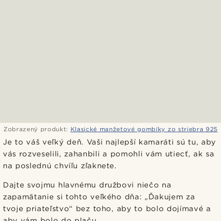
Zobrazený produkt:
Klasické manžetové gombíky zo striebra 925
Je to váš veľký deň. Vaši najlepší kamaráti sú tu, aby
vás rozveselili, zahanbili a pomohli vám utiecť, ak sa
na poslednú chvíľu zľaknete.
Dajte svojmu hlavnému družbovi niečo na
zapamätanie si tohto veľkého dňa: „Ďakujem za
tvoje priateľstvo“ bez toho, aby to bolo dojímavé a
aby vám bolo do plaču.