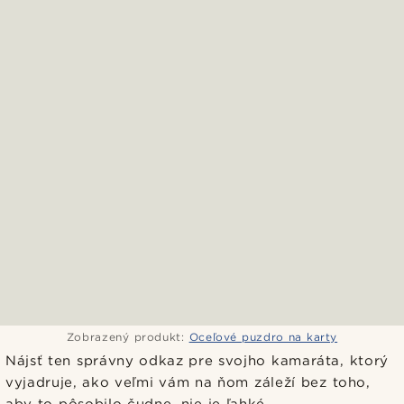
Zobrazený produkt:
Oceľové puzdro na karty
Nájsť ten správny odkaz pre svojho kamaráta, ktorý
vyjadruje, ako veľmi vám na ňom záleží bez toho,
aby to pôsobilo čudne, nie je ľahké.