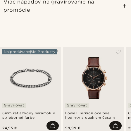
Viac nápadov na gravírovanie na
promócie
Najpredávanejšie Produkty
Gravírovať
Gravírovať
6mm retiazkový náramok v
Lowell Ternion oceľové
C
striebornej farbe
hodinky s duálnym časom
n
s
p
24,95 €
99,99 €
2