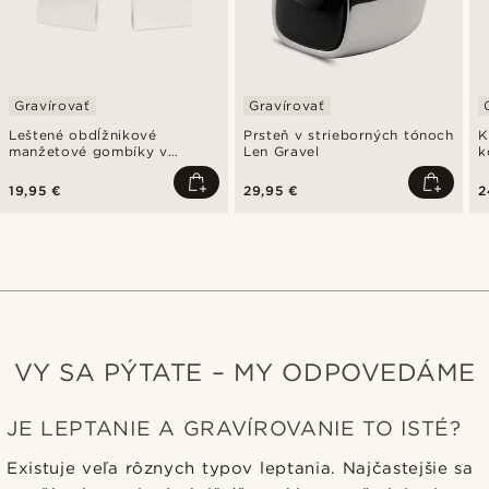
Gravírovať
Gravírovať
Leštené obdĺžnikové
Prsteň v strieborných tónoch
K
manžetové gombíky v
Len Gravel
k
striebornej farbe
19,95 €
29,95 €
2
VY SA PÝTATE – MY ODPOVEDÁME
JE LEPTANIE A GRAVÍROVANIE TO ISTÉ?
Existuje veľa rôznych typov leptania. Najčastejšie sa