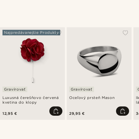
Najpredávanejšie Produkty
Gravírovať
Gravírovať
Luxusná čerešňovo červená
Oceľový prsteň Mason
I
kvetina do klopy
l
12,95 €
29,95 €
3