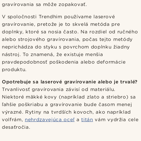
gravírovania sa môže zopakovať.
V spoločnosti Trendhim používame laserové
gravírovanie, pretože je to skvelá metóda pre
doplnky, ktoré sa nosia často. Na rozdiel od ručného
alebo strojového gravírovania, počas tejto metódy
neprichádza do styku s povrchom doplnku žiadny
nástroj. To znamená, že existuje menšia
pravdepodobnosť poškodenia alebo deformácie
produktu.
Opotrebuje sa laserové gravírovanie alebo je trvalé?
Trvanlivosť gravírovania závisí od materiálu.
Niektoré mäkké kovy (napríklad zlato a striebro) sa
ľahšie poškriabu a gravírovanie bude časom menej
výrazné. Rytiny na tvrdších kovoch, ako napríklad
volfrám,
nehrdzavejúca oceľ
a
titán
vám vydržia cele
desaťročia.