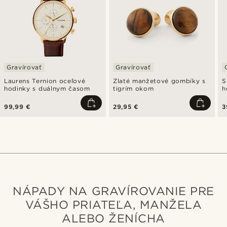
Gravírovať
Gravírovať
Laurens Ternion oceľové
Zlaté manžetové gombíky s
S
hodinky s duálnym časom
tigrím okom
h
99,99 €
29,95 €
3
NÁPADY NA GRAVÍROVANIE PRE
VÁŠHO PRIATEĽA, MANŽELA
ALEBO ŽENÍCHA