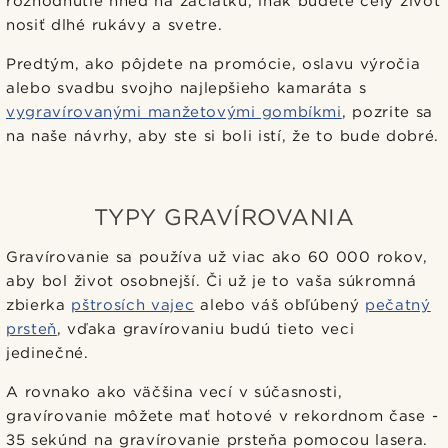
rozhodnutie hneď na začiatku, inak budete celý život
nosiť dlhé rukávy a svetre.
Predtým, ako pôjdete na promócie, oslavu výročia
alebo svadbu svojho najlepšieho kamaráta s
vygravírovanými manžetovými gombíkmi
, pozrite sa
na naše návrhy, aby ste si boli istí, že to bude dobré.
TYPY GRAVÍROVANIA
Gravírovanie sa používa už viac ako 60 000 rokov,
aby bol život osobnejší. Či už je to vaša súkromná
zbierka
pštrosích vajec
alebo váš obľúbený
pečatný
prsteň
, vďaka gravírovaniu budú tieto veci
jedinečné.
A rovnako ako väčšina vecí v súčasnosti,
gravírovanie môžete mať hotové v rekordnom čase -
35 sekúnd na gravírovanie prsteňa pomocou lasera.