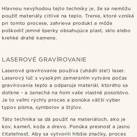
Hlavnou nevýhodou tejto techniky je, že sa nemôžu
použiť materiály citlivé na teplo. Trenie, ktoré vzniká
pri tomto procese, zahrieva produkt a môže
poškodiť jemné šperky obsahujúce plast, sklo alebo
krehké drahé kamene.
LASEROVÉ GRAVÍROVANIE
Laserové gravírovanie používa (uhádli ste!) laser.
Laserový lúč s vysokým zameraním vytvára počas
gravírovania teplo a odparuje materiál, ktorého sa
dotkne - a zanechá na ňom vaše vlastné posolstvo.
Je to veľmi rýchly proces a ponúka väčší výber
typov písma, symbolov a štýlov.
Táto technika sa dá použiť na materiáloch, ako je
kov, kameň, koža a drevo. Ponúka presnosť a jasnú
čitateľnosť. Aby sa vytvorili hlbšie značky, proces