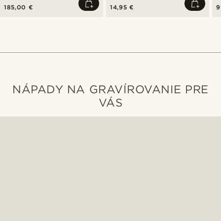
185,00 €
14,95 €
9
NÁPADY NA GRAVÍROVANIE PRE
VÁS