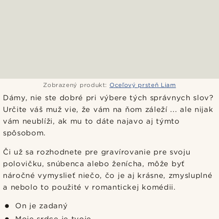
Zobrazený produkt:
Oceľový prsteň Liam
Dámy, nie ste dobré pri výbere tých správnych slov?
Určite váš muž vie, že vám na ňom záleží ... ale nijak
vám neublíži, ak mu to dáte najavo aj týmto
spôsobom.
Či už sa rozhodnete pre gravírovanie pre svoju
polovičku, snúbenca alebo ženícha, môže byť
náročné vymyslieť niečo, čo je aj krásne, zmysluplné
a nebolo to použité v romantickej komédii.
On je zadaný
Moje srdce je tvoje