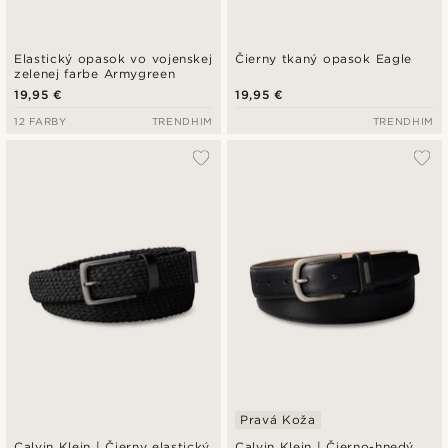
Elastický opasok vo vojenskej
Čierny tkaný opasok Eagle
zelenej farbe Armygreen
19,95 €
19,95 €
12 FARBY
TRENDHIM
TRENDHIM
Pravá Koža
Calvin Klein | Čierny elastický
Calvin Klein | Čierno-hnedý