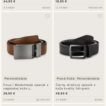
44,95 €
19,95 €
4 FARBY
BSWK
12 FARBY
TRENDHIM
Personalizácia
Pravá Koža
Personalizácia
Fixus | Bledohnedý opasok z
Čierny strečový opasok z
vegánskej kože s
kože kvality full-grain
automatickou prackou
29,95 €
49,95 €
3 FARBY
SEIZMONT
3 FARBY
BSWK