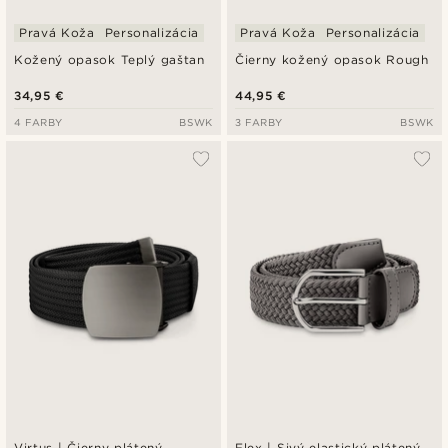
Pravá Koža
Personalizácia
Pravá Koža
Personalizácia
Kožený opasok Teplý gaštan
Čierny kožený opasok Rough
34,95 €
44,95 €
4 FARBY
BSWK
3 FARBY
BSWK
Virtus | Čierny plátený
Flex | Sivý elastický plátený