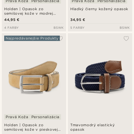
Pravá Koža
Personalizácia
Pravá Koža
Personalizácia
Holden | Opasok zo
Hladký čierny kožený opasok
semišovej kože v modrej
farbe
44,95 €
34,95 €
4 FARBY
BSWK
5 FARBY
BSWK
Najpredávanejšie Produkty
Pravá Koža
Personalizácia
Holden | Opasok zo
Tmavomodrý elastický
semišovej kože v pieskovej
opasok
farbe