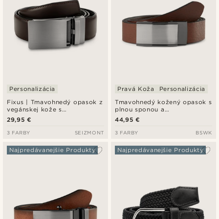
Personalizácia
Pravá Koža
Personalizácia
Fixus | Tmavohnedý opasok z
Tmavohnedý kožený opasok s
vegánskej kože s
plnou sponou a
automatickou prackou
automatickým zapínaním
29,95 €
44,95 €
3 FARBY
SEIZMONT
3 FARBY
BSWK
Najpredávanejšie Produkty
Najpredávanejšie Produkty