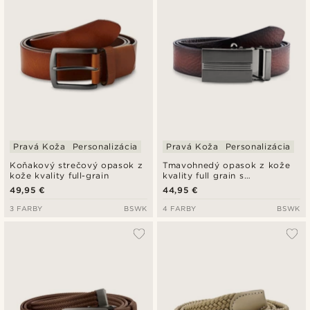
Pravá Koža
Personalizácia
Pravá Koža
Personalizácia
Koňakový strečový opasok z
Tmavohnedý opasok z kože
kože kvality full-grain
kvality full grain s
automatickým zapínaním
49,95 €
44,95 €
3 FARBY
BSWK
4 FARBY
BSWK