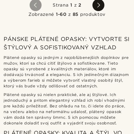
Strana
1
z
2
Zobrazené
1-60
z
85
produktov
PÁNSKE PLÁTENÉ OPASKY: VYTVORTE SI
ŠTÝLOVÝ A SOFISTIKOVANÝ VZHĽAD
Plátené opasky sú jedným z najobľúbenejších doplnkov pre
mužov, ktorí sa chcú cítiť štýlovo a sofistikovane. Tieto
opasky sú vyrobené z kvalitných materiálov, ktoré im
dodávajú trvácnosť a eleganciu. S ich jedinečným dizajnom
a výberom farieb si môžete vytvoriť vlastný osobitý štýl,
ktorý vás bude vždy odlišovať od ostatných.
Plátené opasky sú nielen praktické, ale aj štýlové. Ich
jednoduchý a pritom elegantný vzhľad ich robí vhodnými
pre každú príležitosť. Bez ohľadu na to, či idete do práce,
na večeru alebo na neformálnu udalosť, plátený opasok
vám dodá ten správny šmrnc. S ich pomocou môžete
dokonale doladiť svoj outfit a vyjadriť svoju osobnosť.
PLÁTENÉ OPASKY: KVALITA A ŠTÝL VO