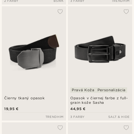
2 FARBY
BSWK
3 FARBY
TRENDHIM
Pravá Koža
Personalizácia
Čierny tkaný opasok
Opasok v čiernej farbe z full-
grain kože Sasha
19,95 €
44,95 €
TRENDHIM
3 FARBY
SALT & HIDE