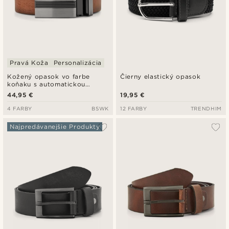
Pravá Koža
Personalizácia
Kožený opasok vo farbe
Čierny elastický opasok
koňaku s automatickou
prackou
44,95 €
19,95 €
4 FARBY
BSWK
12 FARBY
TRENDHIM
Najpredávanejšie Produkty