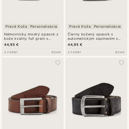
Pravá Koža
Personalizácia
Pravá Koža
Personalizácia
Námornícky modrý opasok z
Čierny kožený opasok s
kože kvality full grain s
automatickým zapínaním s
automatickým zapínaním
plnou sponou
44,95 €
44,95 €
4 FARBY
BSWK
3 FARBY
BSWK