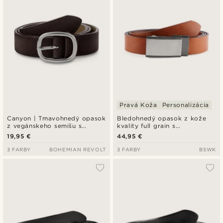
Pravá Koža
Personalizácia
Canyon | Tmavohnedý opasok
Bledohnedý opasok z kože
z vegánskeho semišu s
kvality full grain s
okrúhlou prackou
automatickým zapínaním a
19,95 €
44,95 €
pevnou prackou
3 FARBY
BOHEMIAN REVOLT
3 FARBY
BSWK