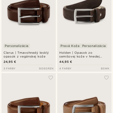
Personalizácia
Pravá Koža
Personalizácia
Clarus | Tmavohnedý lesklý
Holden | Opasok zo
opasok z vegánskej kože
semišovej kože v hnedej
farbe
24,95 €
44,95 €
3 FARBY
SIDEGREN
4 FARBY
BSWK