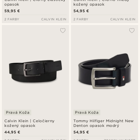
opasok
kožený opasok
59,95 €
54,95 €
2 FARBY
CALVIN KLEIN
2 FARBY
CALVIN KLEIN
Pravá Koža
Pravá Koža
Calvin Klein | Celočierny
Tommy Hilfiger Midnight New
kožený opasok
Denton opasok modrý
44,95 €
54,95 €