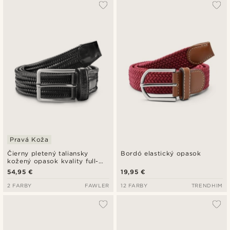
Pravá Koža
Čierny pletený taliansky
Bordó elastický opasok
kožený opasok kvality full-
grain
54,95 €
19,95 €
2 FARBY
FAWLER
12 FARBY
TRENDHIM