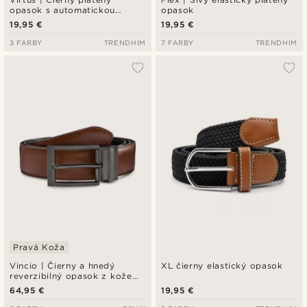
opasok s automatickou
opasok
prackou
19,95 €
19,95 €
3 FARBY
TRENDHIM
7 FARBY
TRENDHIM
Pravá Koža
Vincio | Čierny a hnedý
XL čierny elastický opasok
reverzibilný opasok z kože
full-grain
64,95 €
19,95 €