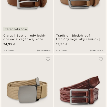
Personalizácia
Clarus | Svetlohnedý lesklý
Traditio | Bledohnedý
opasok z vegánskej kože
tradičný vegánsky semišový
opasok
24,95 €
19,95 €
3 FARBY
SIDEGREN
4 FARBY
SIDEGREN