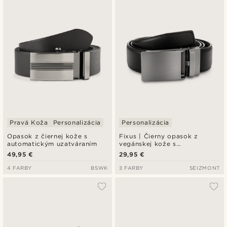
Najnovšie
Najlacnejšie
Najdrahšie
Pravá Koža
Personalizácia
Personalizácia
Opasok z čiernej kože s
Fixus | Čierny opasok z
automatickým uzatváraním
vegánskej kože s
automatickou prackou
49,95 €
29,95 €
4 FARBY
BSWK
3 FARBY
SEIZMONT