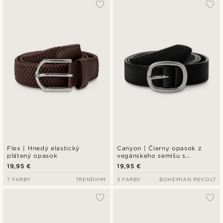
Flex | Hnedý elastický
Canyon | Čierny opasok z
plátený opasok
vegánskeho semišu s
okrúhlou prackou
19,95 €
19,95 €
7 FARBY
TRENDHIM
3 FARBY
BOHEMIAN REVOLT