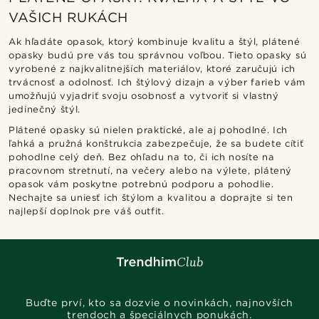
VAŠICH RUKÁCH
Ak hľadáte opasok, ktorý kombinuje kvalitu a štýl, plátené
opasky budú pre vás tou správnou voľbou. Tieto opasky sú
vyrobené z najkvalitnejších materiálov, ktoré zaručujú ich
trvácnosť a odolnosť. Ich štýlový dizajn a výber farieb vám
umožňujú vyjadriť svoju osobnosť a vytvoriť si vlastný
jedinečný štýl.
Plátené opasky sú nielen praktické, ale aj pohodlné. Ich
ľahká a pružná konštrukcia zabezpečuje, že sa budete cítiť
pohodlne celý deň. Bez ohľadu na to, či ich nosíte na
pracovnom stretnutí, na večery alebo na výlete, plátený
opasok vám poskytne potrebnú podporu a pohodlie.
Nechajte sa uniesť ich štýlom a kvalitou a doprajte si ten
najlepší doplnok pre váš outfit.
Buďte prví, kto sa dozvie o novinkách, najnovších
trendoch a špeciálnych ponukách.