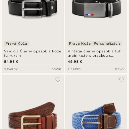
Pravá Koža
Pravá Koža
Personalizácia
Vincio | Čierny opasok z kože
Vintage čierny opasok z full
full-grain
grain kože s prackou s
automatickým uzatváraním
54,95 €
49,95 €
3 FARBY
BSWK
2 FARBY
BSWK