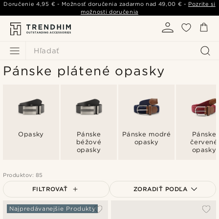
Doručenie
4,95 €
- Možnosť doručenia zadarmo nad
49,00 €
-
Pozrite si
možnosti doručenia
Hľadať
Pánske plátené opasky
Opasky
Pánske
Pánske modré
Pánske
béžové
opasky
červené
opasky
opasky
Produktov: 85
FILTROVAŤ
ZORADIŤ PODĽA
Najpopulárnejšie
Najpredávanejšie Produkty