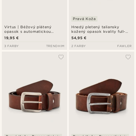
Pravá Koža
Virtus | Béžový plátený
Hnedý pletený taliansky
opasok s automatickou
kožený opasok kvality full-
prackou
grain
19,95 €
54,95 €
3 FARBY
TRENDHIM
2 FARBY
FAWLER