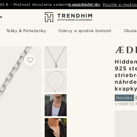
,95 €
-
Možnosť doručenia zadarmo nad
Kontaktujte nás
49,00 €
-
Pozrite si možno
le
Tašky & Peňaženky
Odevy a spodná bielizeň
Okulia
Hidden
925 st
strieb
náhrde
kvapk
Novinka
VYBERTE 