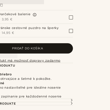
AJ
Darčekové balenie
+
3,95 €
Pánske cestovné puzdro na šperky
+
14,95 €
PRIDAŤ DO KOŠÍKA
dukt má možnosť dopravy zadarmo
PRODUKTU
triebro
otrvajúce a šetrné k pokožke.
ľné
o nastaviteľné pre ideálne nosenie
é zapínanie pre každodenné nosenie
PRODUKTE