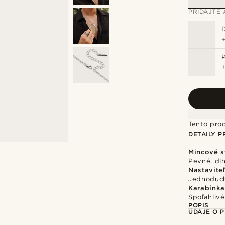
PRIDAJTE 
Tento pro
DETAILY 
Mincové s
Pevné, dlh
Nastavite
Jednoduch
Karabínka
Spoľahliv
POPIS
ÚDAJE O 