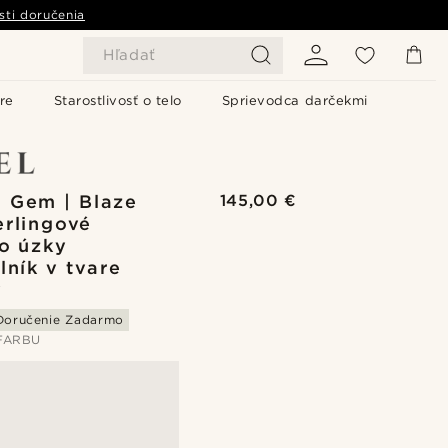
sti doručenia
Hľadať
re
Starostlivosť o telo
Sprievodca darčekmi
 Gem | Blaze
145,00 €
erlingové
ro úzky
lník v tvare
y
Doručenie Zadarmo
FARBU