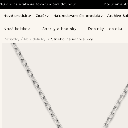
30 dní na vrátenie tovaru - bez dôvodu!
Doručenie
4
Nové produkty
Značky
Najpredávanejšie produkty
Archive Sa
Nová kolekcia
Šperky a hodinky
Doplnky k obleku
Retiazky / Náhrdelníky
Strieborné náhrdelníky