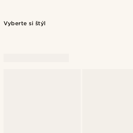
Nakupovať tento štýl
Vyberte si štýl
@daniigarciia01
@daniiga