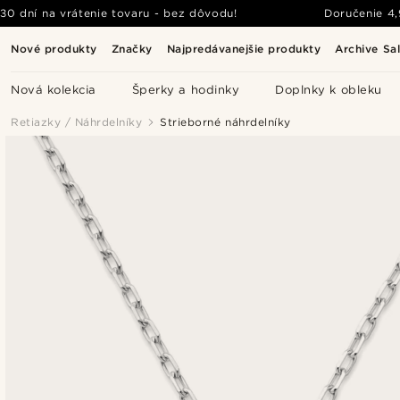
30 dní na vrátenie tovaru - bez dôvodu!
Doručenie
4
Nové produkty
Značky
Najpredávanejšie produkty
Archive Sa
Nová kolekcia
Šperky a hodinky
Doplnky k obleku
Retiazky / Náhrdelníky
Strieborné náhrdelníky