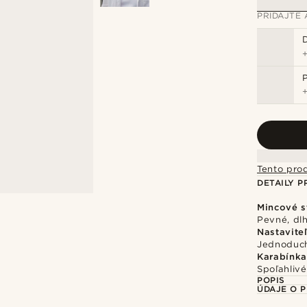
PRIDAJTE 
Tento pro
DETAILY 
Mincové s
Pevné, dlh
Nastavite
Jednoduch
Karabínka
Spoľahliv
POPIS
ÚDAJE O 