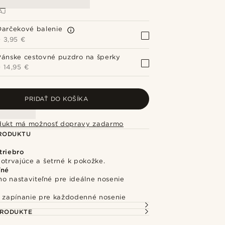
AJ
Darčekové balenie
+
3,95 €
Pánske cestovné puzdro na šperky
+
14,95 €
PRIDAŤ DO KOŠÍKA
dukt má možnosť dopravy zadarmo
PRODUKTU
triebro
otrvajúce a šetrné k pokožke.
ľné
o nastaviteľné pre ideálne nosenie
é zapínanie pre každodenné nosenie
PRODUKTE