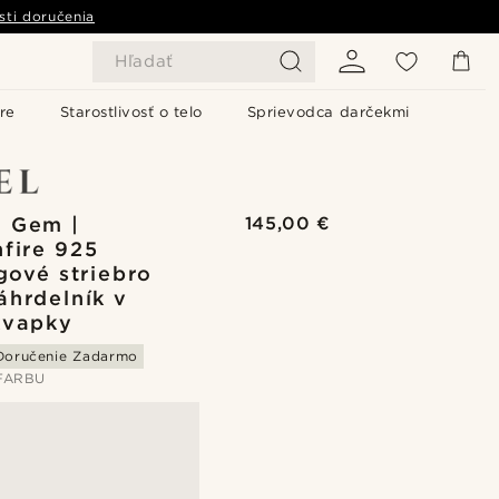
sti doručenia
Hľadať
re
Starostlivosť o telo
Sprievodca darčekmi
 Gem |
145,00 €
fire 925
ngové striebro
áhrdelník v
kvapky
Doručenie Zadarmo
FARBU