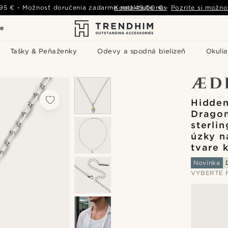
,95 €
-
Možnosť doručenia zadarmo nad
Kontaktujte nás
49,00 €
-
Pozrite si možno
le
Tašky & Peňaženky
Odevy a spodná bielizeň
Okulia
Hidden
Dragon
sterli
úzky n
tvare 
Novinka
VYBERTE 