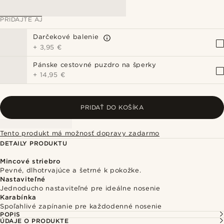
PRIDAJTE AJ
Darčekové balenie
+
3,95 €
Pánske cestovné puzdro na šperky
+
14,95 €
PRIDAŤ DO KOŠÍKA
Tento produkt má možnosť dopravy zadarmo
DETAILY PRODUKTU
Mincové striebro
Pevné, dlhotrvajúce a šetrné k pokožke.
Nastaviteľné
Jednoducho nastaviteľné pre ideálne nosenie
Karabínka
Spoľahlivé zapínanie pre každodenné nosenie
POPIS
ÚDAJE O PRODUKTE