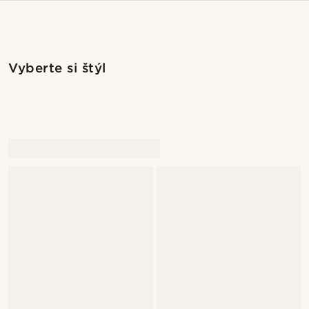
Nakupovať tento štýl
Nakupova
Vyberte si štýl
@Olivergeorgems
@juliusgod