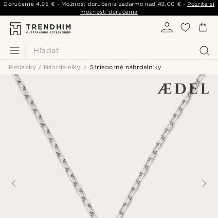
Doručenie
4,95 €
- Možnosť doručenia zadarmo nad
49,00 €
-
Pozrite si
možnosti doručenia
Hľadať
Retiazky / Náhrdelníky
Strieborné náhrdelníky