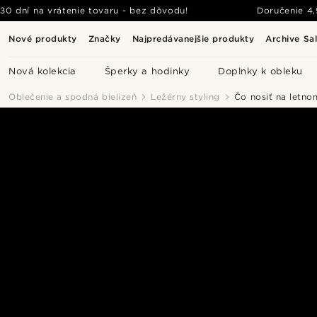
30 dní na vrátenie tovaru - bez dôvodu!
Doručenie
4
Nové produkty
Značky
Najpredávanejšie produkty
Archive Sa
Nová kolekcia
Šperky a hodinky
Doplnky k obleku
Oblečenie a spodná bielizeň
Ležérny styling
Čo nosiť na letnom