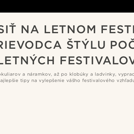
IŤ NA LETNOM FEST
RIEVODCA ŠTÝLU PO
LETNÝCH FESTIVALO
kuliarov a náramkov, až po klobúky a ladvinky, vypra
ajlepšie tipy na vylepšenie vášho festivalového vzhľad