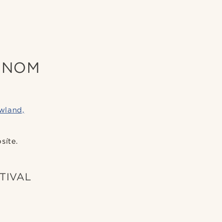
BNOM
wland,
síte.
TIVAL