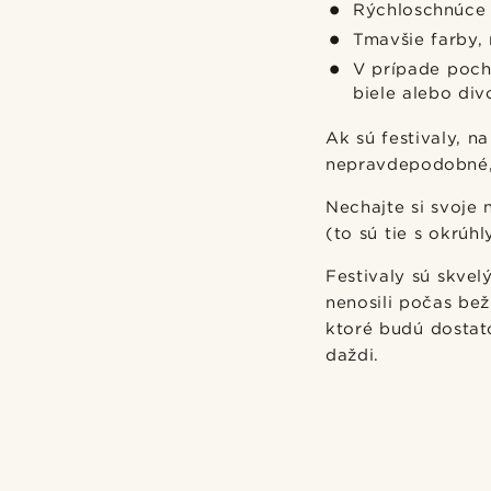
Rýchloschnúce 
Tmavšie farby, 
V prípade pochy
biele alebo di
Ak sú festivaly, 
nepravdepodobné, 
Nechajte si svoje 
(to sú tie s okrúh
Festivaly sú skvel
nenosili počas bež
ktoré budú dostat
daždi.