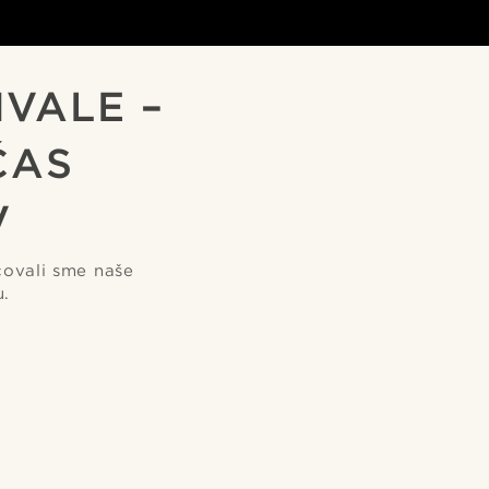
IVALE –
ČAS
V
covali sme naše
u.