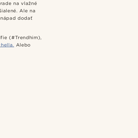
 rade na vlažné
ialené. Ale na
ý nápad dodať
lfie (#Trendhim),
hella.
Alebo