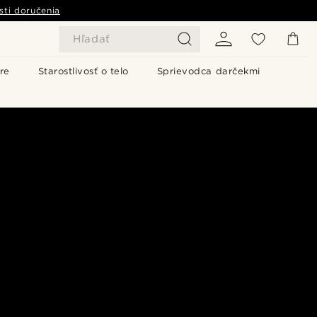
sti doručenia
Hľadať
re
Starostlivosť o telo
Sprievodca darčekmi