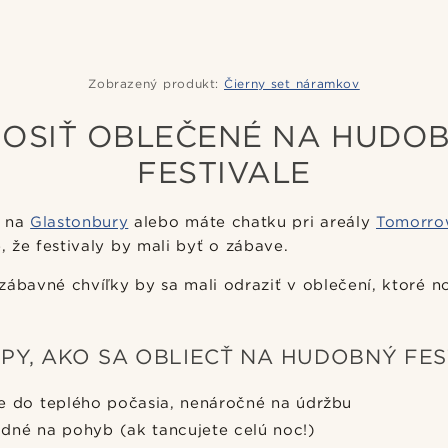
Zobrazený produkt:
Čierny set náramkov
NOSIŤ OBLEČENÉ NA HUDO
FESTIVALE
e na
Glastonbury
alebo máte chatku pri areály
Tomorro
e, že festivaly by mali byť o zábave.
zábavné chvíľky by sa mali odraziť v oblečení, ktoré no
PY, AKO SA OBLIECŤ NA HUDOBNÝ FES
e do teplého počasia, nenáročné na údržbu
dné na pohyb (ak tancujete celú noc!)