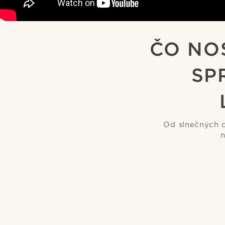
ČO NOS
SP
Od slnečných o
n