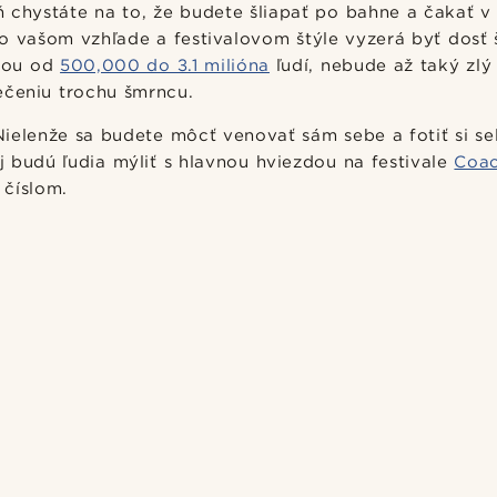
 chystáte na to, že budete šliapať po bahne a čakať v
o vašom vzhľade a festivalovom štýle vyzerá byť dosť š
sťou od
500,000 do 3.1 milióna
ľudí, nebude až taký zl
ečeniu trochu šmrncu.
ielenže sa budete môcť venovať sám sebe a fotiť si se
j budú ľudia mýliť s hlavnou hviezdou na festivale
Coac
 číslom.