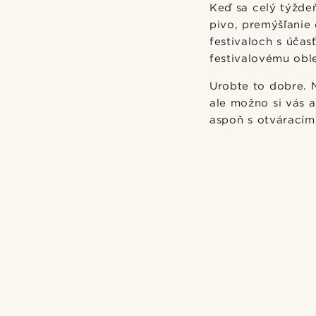
Keď sa celý týždeň
pivo, premýšľanie 
festivaloch s úča
festivalovému obl
Urobte to dobre. N
ale možno si vás a
aspoň s otváracím