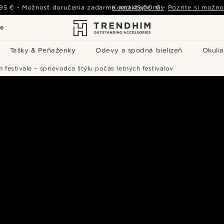
,95 €
-
Možnosť doručenia zadarmo nad
Kontaktujte nás
49,00 €
-
Pozrite si možno
le
Tašky & Peňaženky
Odevy a spodná bielizeň
Okulia
 festivale – sprievodca štýlu počas letných festivalov