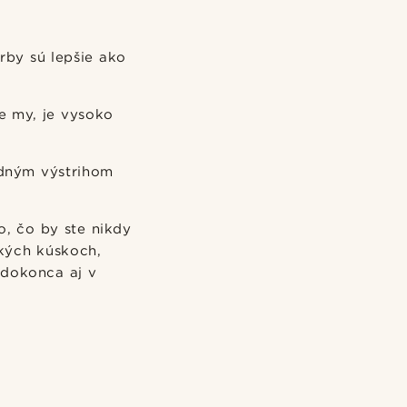
rby sú lepšie ako
e my, je vysoko
lodným výstrihom
o, čo by ste nikdy
hkých kúskoch,
 dokonca aj v