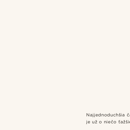
Najjednoduchšia ča
je už o niečo ťažši