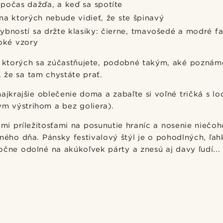
počas dažďa, a keď sa spotíte
na ktorých nebude vidieť, že ste špinavý
bností sa držte klasiky: čierne, tmavošedé a modré fa
voké vzory
na ktorých sa zúčastňujete, podobné takým, aké poznám
že sa tam chystáte prať.
najkrajšie oblečenie doma a zabaľte si voľné tričká s 
lym výstrihom a bez goliera).
ými príležitosťami na posunutie hraníc a nosenie niečoh
ného dňa. Pánsky festivalový štýl je o pohodlných, ľa
očne odolné na akúkoľvek párty a znesú aj davy ľudí...