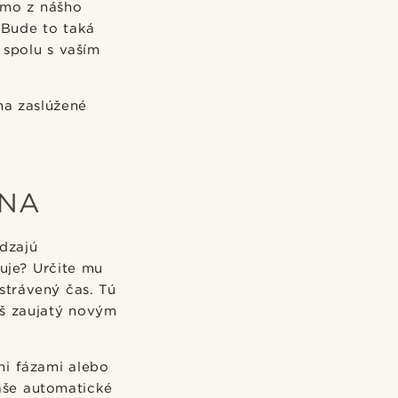
iamo z nášho
 Bude to taká
 spolu s vaším
na zaslúžené
ÍNA
dzajú
buje? Určite mu
strávený čas. Tú
iš zaujatý novým
mi fázami alebo
aše automatické