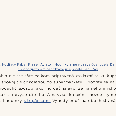
:
Hodinky Faber Fraser Aviator
,
Hodinky z nehrdzavejúcej ocele Da
chronografom z nehrdzavejúcej ocele Leal Ray
h a nie ste ešte celkom pripravená zaviazať sa ku kúpe
uspokojiť s čokoládou zo supermarketu... pozrite sa n
noduchý spôsob, ako mu dať najavo, že na neho myslíte
ňazí a nevystrašíte ho. A navyše, konečne môžete tý
adil hodinky
s topánkami.
Výhody budú na oboch straná