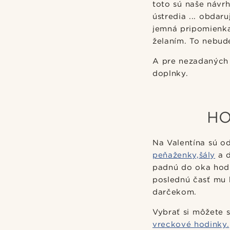
toto sú naše návrh
ústredia ... obdar
jemná pripomienka
želaním. To nebud
A pre nezadaných p
doplnky.
HO
Na Valentína sú o
peňaženky,
šály
a 
padnú do oka hodi
poslednú časť mu 
darčekom.
Vybrať si môžete 
vreckové hodinky.