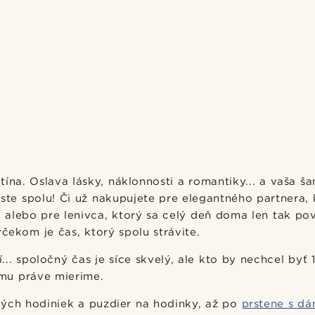
tína. Oslava lásky, náklonnosti a romantiky... a vaša š
 ste spolu! Či už nakupujete pre elegantného partnera, 
alebo pre lenivca, ktorý sa celý deň doma len tak pov
rčekom je čas, ktorý spolu strávite.
.. spoločný čas je síce skvelý, ale kto by nechcel byť 
mu práve mierime.
ých hodiniek a puzdier na hodinky, až po
prstene s d