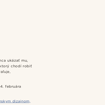
anca ukázať mu,
ktorý chodí robiť
aľuje,
14. februára
ánskym dizajnom,