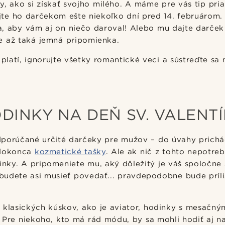
y, ako si získať svojho milého. A máme pre vás tip pr
ujte ho darčekom ešte niekoľko dní pred 14. februárom.
, aby vám aj on niečo daroval! Alebo mu dajte darček
e až taká jemná pripomienka.
latí, ignorujte všetky romantické veci a sústreďte sa 
DINKY NA DEŇ SV. VALENT
dporúčané určité darčeky pre mužov – do úvahy prichá
dokonca
kozmetické tašky
. Ale ak nič z tohto nepotre
nky. A pripomeniete mu, aký dôležitý je váš spoločne 
budete asi musieť povedať... pravdepodobne bude príl
s klasických kúskov, ako je aviator, hodinky s mesačný
Pre niekoho, kto má rád módu, by sa mohli hodiť aj n