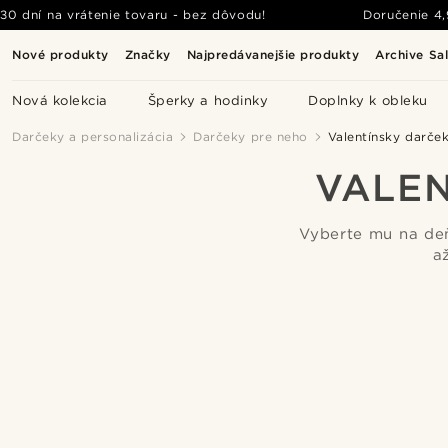
30 dní na vrátenie tovaru - bez dôvodu!
Doručenie
4
Nové produkty
Značky
Najpredávanejšie produkty
Archive Sa
Nová kolekcia
Šperky a hodinky
Doplnky k obleku
Darčeky a personalizácia
Darčeky pre neho
Valentínsky darče
VALEN
Vyberte mu na deň
a