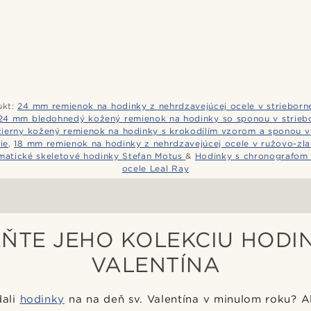
kt:
24 mm remienok na hodinky z nehrdzavejúcej ocele v striebornej
24 mm bledohnedý kožený remienok na hodinky so sponou v striebor
ierny kožený remienok na hodinky s krokodílím vzorom a sponou v 
ie
,
18 mm remienok na hodinky z nehrdzavejúcej ocele v ružovo-zlat
matické skeletové hodinky Stefan Motus
&
Hodinky s chronografom 
ocele Leal Ray
ŇTE JEHO KOLEKCIU HODIN
VALENTÍNA
dali
hodinky
na na deň sv. Valentína v minulom roku? 