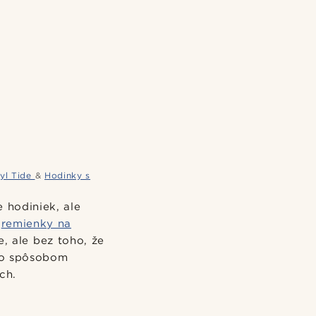
ryl Tide
&
Hodinky s
 hodiniek, ale
a
remienky na
, ale bez toho, že
mto spôsobom
ch.