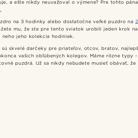
luje, a ešte nikdy neuvažoval o výmene? Pre tohto pána
.
uzdro na 3 hodinky alebo dostatočne veľké puzdro na
2
žete mu, že ste pre tento sviatok urobili jeden krok na
e neho jeho kolekcia hodiniek.
sú skvelé darčeky pre priateľov, otcov, bratov, najlep
okonca vašich obľúbených kolegov. Máme rôzne typy 
tovné puzdrá. Už sa nikdy nebudete musieť obávať, že
.