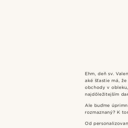
Ehm, deň sv. Valen
aké šťastie má, že
obchody v obleku, 
najdôležitejším da
Ale buďme úprimní.
rozmaznaný? K to
Od personalizovan