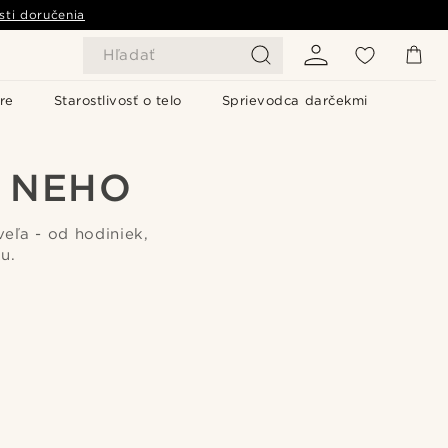
sti doručenia
Hľadať
re
Starostlivosť o telo
Sprievodca darčekmi
E NEHO
eľa - od hodiniek,
u.