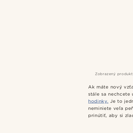
Zobrazený produkt
Ak máte nový vzťa
stále sa nechcete 
hodinky.
Je to jed
neminiete veľa pe
prinútiť, aby si zl