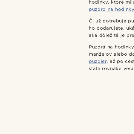
hodinky, ktoré mi
puzdro na hodinky
Či už potrebuje p
ho podarujete, uká
aká dôležitá je pr
Puzdrá na hodinky 
manželov alebo d
puzdier,
až po ces
stále rovnaké veci