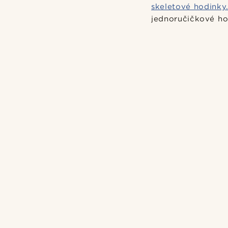
skeletové hodinky
jednoručičkové hod