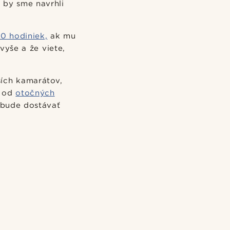
 by sme navrhli
0 hodiniek,
ak mu
vyše a že viete,
ších kamarátov,
- od
otočných
 bude dostávať