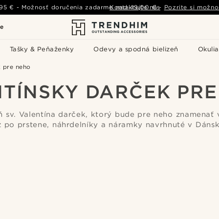
,95 €
-
Možnosť doručenia zadarmo nad
Kontaktujte nás
49,00 €
-
Pozrite si možno
le
Tašky & Peňaženky
Odevy a spodná bielizeň
Okulia
k pre neho
TÍNSKY DARČEK PR
 sv. Valentína darček, ktorý bude pre neho znamenať v
ž po prstene, náhrdelníky a náramky navrhnuté v Dánsk