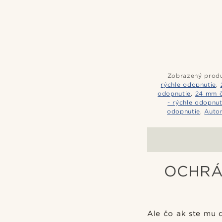
Zobrazený produ
rýchle odopnutie
,
odopnutie
,
24 mm č
- rýchle odopnut
odopnutie
,
Auto
OCHRÁ
Ale čo ak ste mu 