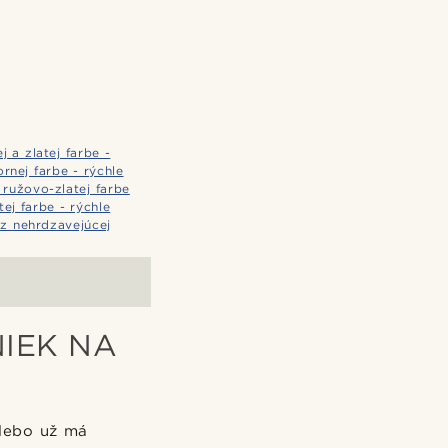
 a zlatej farbe -
nej farbe - rýchle
ružovo-zlatej farbe
ej farbe - rýchle
z nehrdzavejúcej
IEK NA
Alebo už má