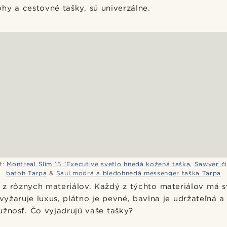
hy a cestovné tašky, sú univerzálne.
t:
Montreal Slim 15 "Executive svetlo hnedá kožená taška
,
Sawyer č
batoh Tarpa
&
Saul modrá a bledohnedá messenger taška Tarpa
 z rôznych materiálov. Každý z týchto materiálov má 
yžaruje luxus, plátno je pevné, bavlna je udržateľná a
užnosť. Čo vyjadrujú vaše tašky?