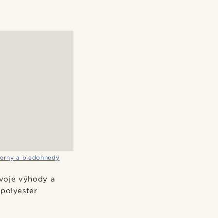
ierny a bledohnedý
svoje výhody a
 polyester