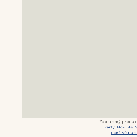
Zobrazený produk
karty
,
Hodinky 
oceľové puzd