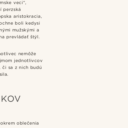
mske veci“,
í perzská
pska aristokracia,
rochne boli kedysi
čnými mužskými a
a prevládať štýl.
dnotlivec nemôže
áujmom jednotlivcov
, či sa z nich budú
ila.
NKOV
 okrem oblečenia