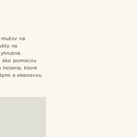
í mužov na
ukty na
vyhnutné.
ár, ako pomocou
 holenie, ktoré
chlpmi a ebenovou