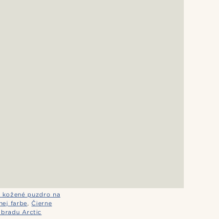
D kožené puzdro na
ej farbe
,
Čierne
 bradu Arctic