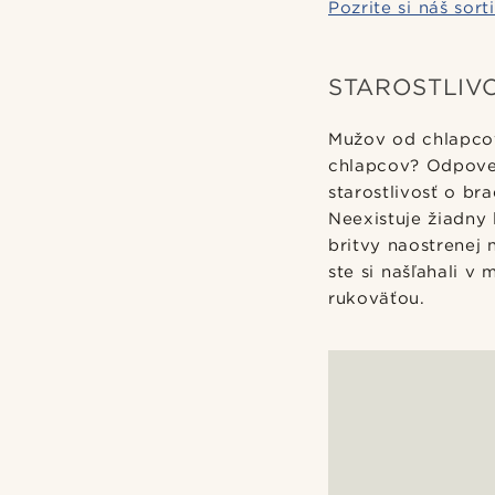
Pozrite si náš sort
STAROSTLIV
Mužov od chlapcov
chlapcov? Odpoveď
starostlivosť o b
Neexistuje žiadny 
britvy naostrenej 
ste si našľahali v
rukoväťou.