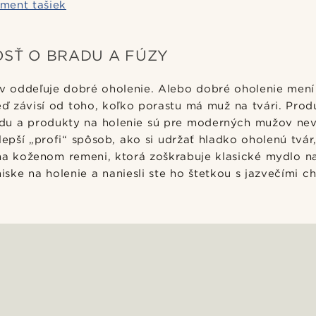
iment tašiek
OSŤ O BRADU A FÚZY
 oddeľuje dobré oholenie. Alebo dobré oholenie men
 závisí od toho, koľko porastu má muž na tvári. Prod
radu a produkty na holenie sú pre moderných mužov ne
lepší „profi“ spôsob, ako si udržať hladko oholenú tv
na koženom remeni, ktorá zoškrabuje klasické mydlo na
 miske na holenie a naniesli ste ho štetkou s jazvečími 