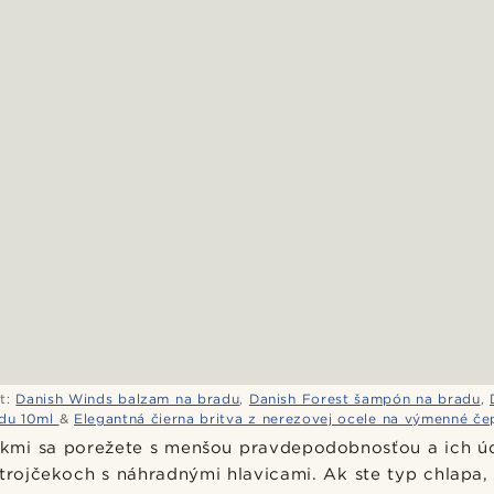
t:
Danish Winds balzam na bradu
,
Danish Forest šampón na bradu
,
du 10ml
&
Elegantná čierna britva z nerezovej ocele na výmenné če
čekmi sa porežete s menšou pravdepodobnosťou a ich úd
strojčekoch s náhradnými hlavicami. Ak ste typ chlapa,