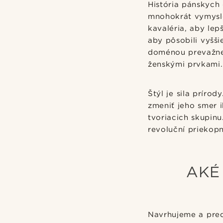
História pánskych
mnohokrát vymyslel
kavaléria, aby lep
aby pôsobili vyšši
doménou prevažne
ženskými prvkami.
Štýl je sila príro
zmeniť jeho smer i
tvoriacich skupinu.
revoluční priekopn
AKÉ
Navrhujeme a pred