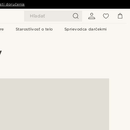
sti doručenia
Hľadať
re
Starostlivosť o telo
Sprievodca darčekmi
V