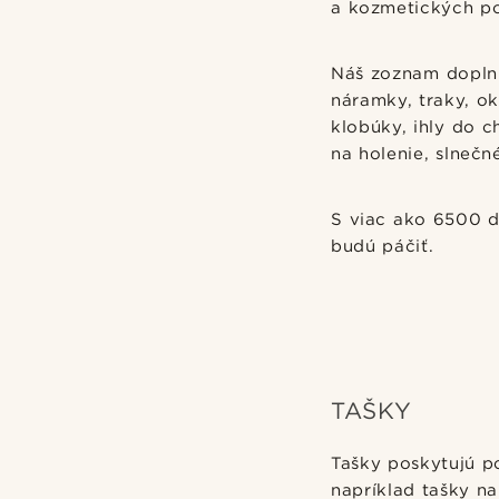
a kozmetických po
Náš zoznam doplnk
náramky, traky, ok
klobúky, ihly do c
na holenie, slnečn
S viac ako 6500 d
budú páčiť.
TAŠKY
Tašky poskytujú p
napríklad tašky na