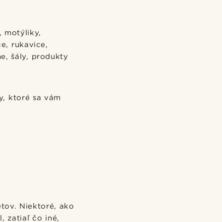
 motýliky,
e, rukavice,
e, šály, produkty
y, ktoré sa vám
tov. Niektoré, ako
 zatiaľ čo iné,