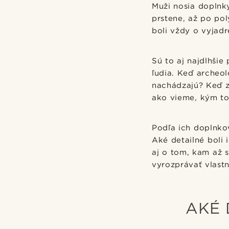
Muži nosia doplnky
prstene, až po po
boli vždy o vyjadr
Sú to aj najdlhšie
ľudia. Keď archeo
nachádzajú? Keď z 
ako vieme, kým to
Podľa ich doplnko
Aké detailné boli
aj o tom, kam až 
vyrozprávať vlastný
AKÉ 