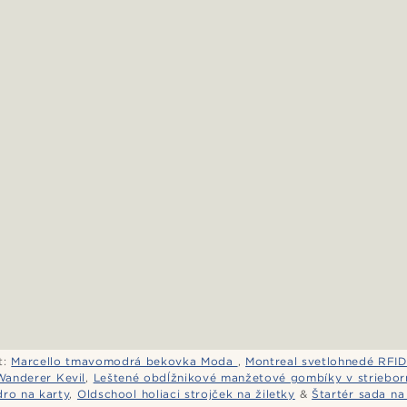
t:
Marcello tmavomodrá bekovka Moda
,
Montreal svetlohnedé RFI
Wanderer Kevil
,
Leštené obdĺžnikové manžetové gombíky v strieborn
ro na karty
,
Oldschool holiaci strojček na žiletky
&
Štartér sada na