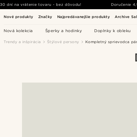
30 dní na vrátenie tovaru - bez dôvodu!
Doručenie
4
Nové produkty
Značky
Najpredávanejšie produkty
Archive Sa
Nová kolekcia
Šperky a hodinky
Doplnky k obleku
Trendy a inšpirácia
Štýlové persony
Kompletný sprievodca pá