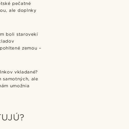
ptské pečatné
ou, ale doplnky
ým boli starovekí
kladov
li pohltené zemou –
plnkov vkladané?
h samotných, ale
 nám umožnia
TUJÚ?