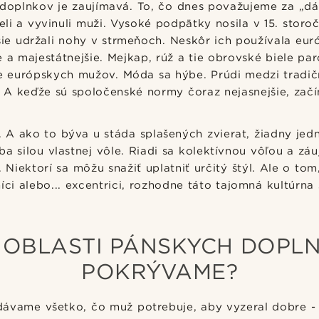
 doplnkov je zaujímavá. To, čo dnes považujeme za „dá
i a vyvinuli muži. Vysoké podpätky nosila v 15. storoč
šie udržali nohy v strmeňoch. Neskôr ich používala euró
e a majestátnejšie. Mejkap, rúž a tie obrovské biele pa
 európskych mužov. Móda sa hýbe. Prúdi medzi tradi
 A keďže sú spoločenské normy čoraz nejasnejšie, začín
dy. A ako to býva u stáda splašených zvierat, žiadny je
ba silou vlastnej vôle. Riadi sa kolektívnou vôľou a z
 Niektorí sa môžu snažiť uplatniť určitý štýl. Ale o tom
íci alebo... excentrici, rozhodne táto tajomná kultúrna s
 OBLASTI PÁNSKYCH DOPL
POKRÝVAME?
ávame všetko, čo muž potrebuje, aby vyzeral dobre -