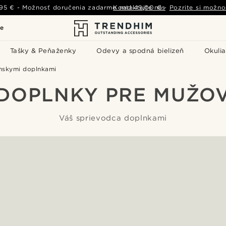
,95 €
-
Možnosť doručenia zadarmo nad
Kontaktujte nás
49,00 €
-
Pozrite si možno
le
Tašky & Peňaženky
Odevy a spodná bielizeň
Okulia
nskymi doplnkami
DOPLNKY PRE MUŽO
Váš sprievodca doplnkami