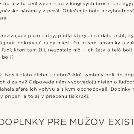
 od úsvitu civilizácie – od vikingských brošní cez egy
lynézske náramky z perál. Oblečenie bolo nevyhnutnosť
ení.
 prežívajúce pozostatky, podľa ktorých sa dalo zistiť, k
lógovia odkrývajú ruiny miest, čo okrem keramiky a zá
ľudí, ktorí tam žili, nezostalo nič – ich šaty a telá bo
 boli?
v. Nosili zlato alebo striebro? Aké symboly boli do do
 ich dizajny? Odpovede nám vypovedajú nielen o ľuďoc
siahala sféra ich vplyvu a s kým obchodovali. Doplnky
 príbeh, a to aj v priebehu tisícročí.
DOPLNKY PRE MUŽOV EXIS