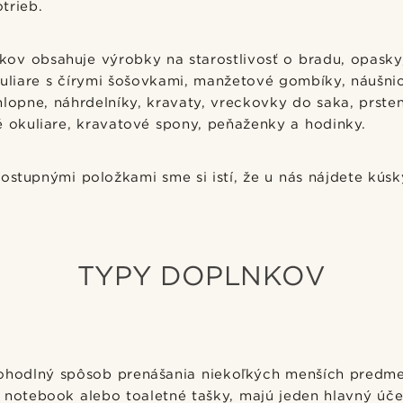
trieb.
ov obsahuje výrobky na starostlivosť o bradu, opasky,
uliare s čírymi šošovkami, manžetové gombíky, náušnic
hlopne, náhrdelníky, kravaty, vreckovky do saka, prsten
é okuliare, kravatové spony, peňaženky a hodinky.
ostupnými položkami sme si istí, že u nás nájdete kúsk
TYPY DOPLNKOV
ohodlný spôsob prenášania niekoľkých menších predme
 notebook alebo toaletné tašky, majú jeden hlavný účel,