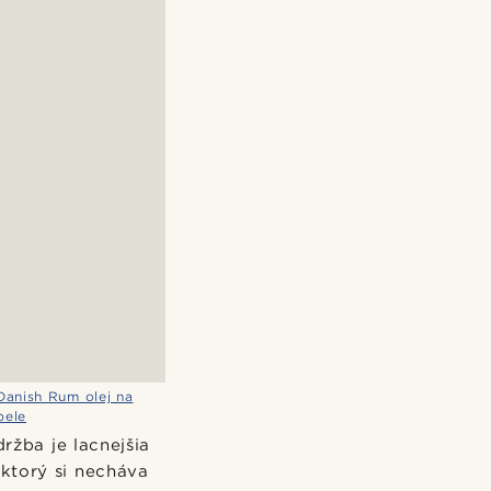
Danish Rum olej na
pele
ržba je lacnejšia
 ktorý si necháva