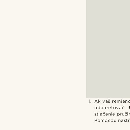
Ak váš remieno
odbaretovač. J
stlačenie pruž
Pomocou nástro