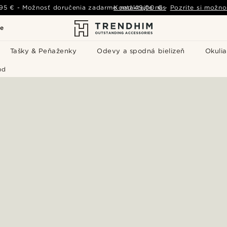
,95 €
-
Možnosť doručenia zadarmo nad
Kontaktujte nás
49,00 €
-
Pozrite si možno
le
Tašky & Peňaženky
Odevy a spodná bielizeň
Okulia
od