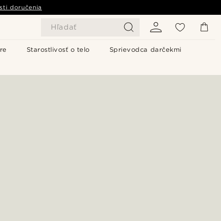
sti doručenia
Hľadať
re
Starostlivosť o telo
Sprievodca darčekmi