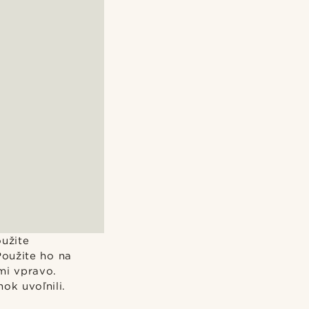
užite
Použite ho na
mi vpravo.
ok uvoľnili.