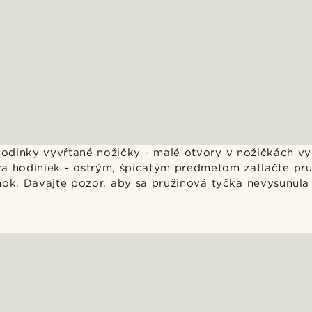
odinky vyvŕtané nožičky - malé otvory v nožičkách vy
a hodiniek - ostrým, špicatým predmetom zatlačte pru
nok. Dávajte pozor, aby sa pružinová tyčka nevysunula