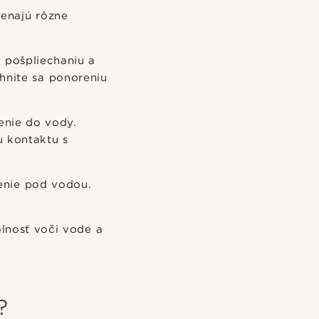
menajú rôzne
pošpliechaniu a
hnite sa ponoreniu
enie do vody.
 kontaktu s
enie pod vodou.
lnosť voči vode a
?