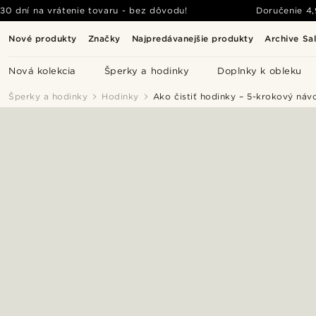
30 dní na vrátenie tovaru - bez dôvodu!
Doručenie
4
Nové produkty
Značky
Najpredávanejšie produkty
Archive Sa
Nová kolekcia
Šperky a hodinky
Doplnky k obleku
Šperky a hodinky
Hodinky
Ako čistiť hodinky – 5-krokový náv