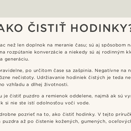
AKO ČISTIŤ HODINKY
iac než len doplnok na meranie času; sú aj spôsobom n
 na rozpútanie konverzácie a niekedy sú aj rodinným k
a generáciu.
pravidelne, po určitom čase sa zašpinia. Negatívne na 
ôzne nečistoty. Udržiavanie hodiniek čistých je teda n
o vzhľadu a dlhej životnosti.
 je čistiť puzdro a remienok oddelene, najmä ak sú v
k si nie ste istí odolnosťou voči vode.
obne pozrieť na to, ako čistiť hodinky. V tejto príruč
ia puzdra až po čistenie kožených, gumených, oceľový