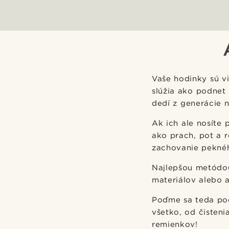
Vaše hodinky sú v
slúžia ako podnet
dedí z generácie n
Ak ich ale nosíte 
ako prach, pot a r
zachovanie peknéh
Najlepšou metódou
materiálov alebo a
Poďme sa teda podr
všetko, od čisten
remienkov!