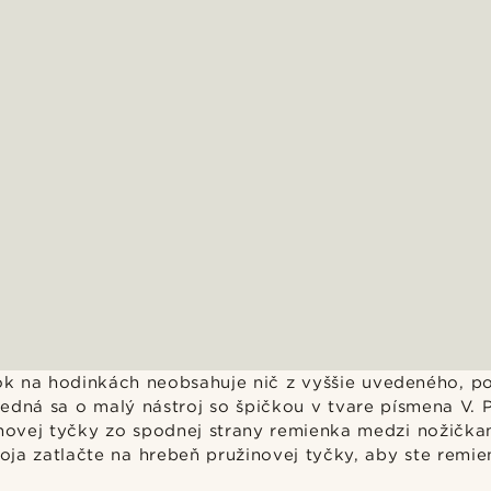
k na hodinkách neobsahuje nič z vyššie uvedeného, po
edná sa o malý nástroj so špičkou v tvare písmena V. 
inovej tyčky zo spodnej strany remienka medzi nožička
ja zatlačte na hrebeň pružinovej tyčky, aby ste remien