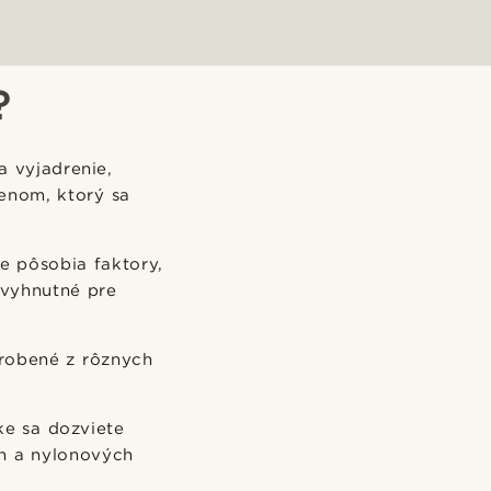
?
a vyjadrenie,
lenom, ktorý sa
ne pôsobia faktory,
evyhnutné pre
yrobené z rôznych
ke sa dozviete
ch a nylonových