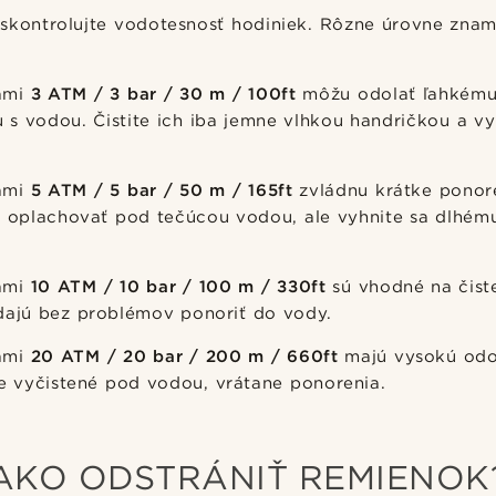
 skontrolujte vodotesnosť hodiniek. Rôzne úrovne zna
ami
3 ATM / 3 bar / 30 m / 100ft
môžu odolať ľahkému 
 s vodou. Čistite ich iba jemne vlhkou handričkou a vy
ami
5 ATM / 5 bar / 50 m / 165ft
zvládnu krátke ponor
oplachovať pod tečúcou vodou, ale vyhnite sa dlhému
ami
10 ATM / 10 bar / 100 m / 330ft
sú vhodné na čist
 dajú bez problémov ponoriť do vody.
ami
20 ATM / 20 bar / 200 m / 660ft
majú vysokú odo
 vyčistené pod vodou, vrátane ponorenia.
AKO ODSTRÁNIŤ REMIENOK