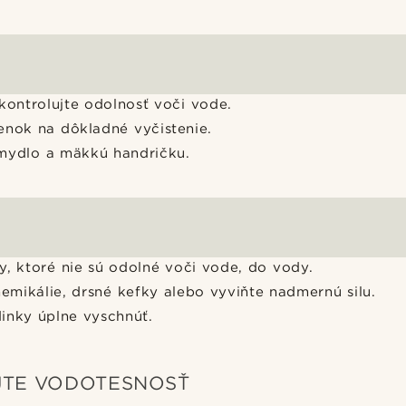
kontrolujte odolnosť voči vode.
enok na dôkladné vyčistenie.
mydlo a mäkkú handričku.
y, ktoré nie sú odolné voči vode, do vody.
hemikálie, drsné kefky alebo vyviňte nadmernú silu.
inky úplne vyschnúť.
TE VODOTESNOSŤ