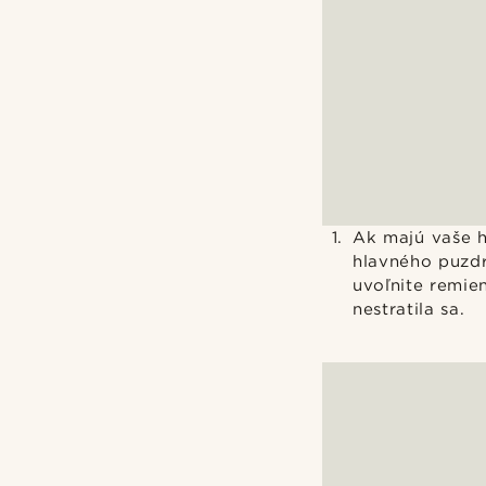
Ak majú vaše h
hlavného puzdr
uvoľnite remie
nestratila sa.